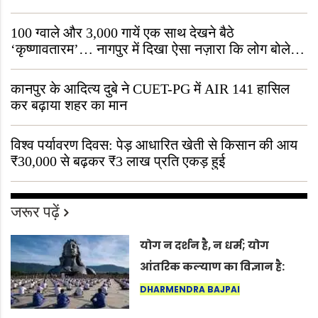
जीवित है
100 ग्वाले और 3,000 गायें एक साथ देखने बैठे
‘कृष्णावतारम’… नागपुर में दिखा ऐसा नज़ारा कि लोग बोले,
“ऐसा तो सिर्फ़ कृष्ण ही कर सकते हैं”
कानपुर के आदित्य दुबे ने CUET-PG में AIR 141 हासिल
कर बढ़ाया शहर का मान
विश्व पर्यावरण दिवस: पेड़ आधारित खेती से किसान की आय
₹30,000 से बढ़कर ₹3 लाख प्रति एकड़ हुई
जरूर पढ़ें
योग न दर्शन है, न धर्म; योग
आंतरिक कल्याण का विज्ञान है:
अंतरराष्ट्रीय योग दिवस 2026 पर
DHARMENDRA BAJPAI
सद्गुर