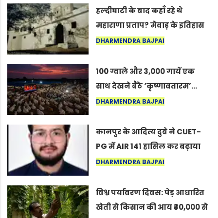
हल्दीघाटी के बाद कहाँ रहे थे
महाराणा प्रताप? मेवाड़ के इतिहास
का वह अनकहा अध्याय जो आज भी
DHARMENDRA BAJPAI
कोल्यारी में जीवित है
100 ग्वाले और 3,000 गायें एक
साथ देखने बैठे ‘कृष्णावतारम’…
नागपुर में दिखा ऐसा नज़ारा कि
DHARMENDRA BAJPAI
लोग बोले, “ऐसा तो सिर्फ़ कृष्ण ही
कर सकते हैं”
कानपुर के आदित्य दुबे ने CUET-
PG में AIR 141 हासिल कर बढ़ाया
शहर का मान
DHARMENDRA BAJPAI
विश्व पर्यावरण दिवस: पेड़ आधारित
खेती से किसान की आय ₹30,000 से