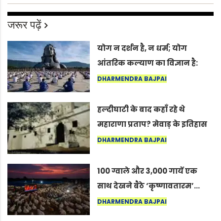
जरूर पढ़ें
योग न दर्शन है, न धर्म; योग
आंतरिक कल्याण का विज्ञान है:
अंतरराष्ट्रीय योग दिवस 2026 पर
DHARMENDRA BAJPAI
सद्गुर
हल्दीघाटी के बाद कहाँ रहे थे
महाराणा प्रताप? मेवाड़ के इतिहास
का वह अनकहा अध्याय जो आज भी
DHARMENDRA BAJPAI
कोल्यारी में जीवित है
100 ग्वाले और 3,000 गायें एक
साथ देखने बैठे ‘कृष्णावतारम’…
नागपुर में दिखा ऐसा नज़ारा कि
DHARMENDRA BAJPAI
लोग बोले, “ऐसा तो सिर्फ़ कृष्ण ही