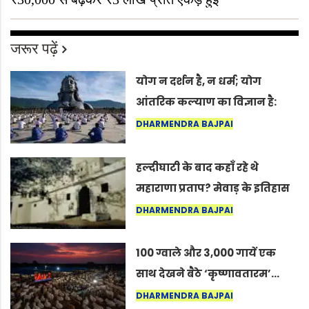
जरूर पढ़ें
योग न दर्शन है, न धर्म; योग
आंतरिक कल्याण का विज्ञान है:
अंतरराष्ट्रीय योग दिवस 2026 पर
DHARMENDRA BAJPAI
सद्गुर
हल्दीघाटी के बाद कहाँ रहे थे
महाराणा प्रताप? मेवाड़ के इतिहास
का वह अनकहा अध्याय जो आज भी
DHARMENDRA BAJPAI
कोल्यारी में जीवित है
100 ग्वाले और 3,000 गायें एक
साथ देखने बैठे ‘कृष्णावतारम’…
नागपुर में दिखा ऐसा नज़ारा कि
DHARMENDRA BAJPAI