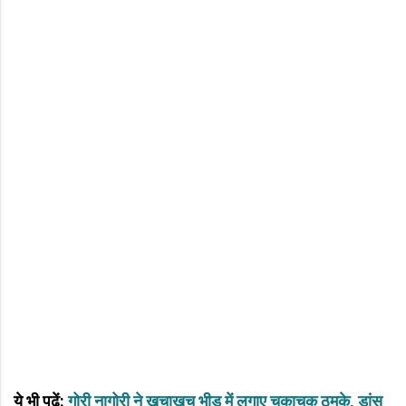
ये भी पढ़ें:
गोरी नागोरी ने खचाखच भीड़ में लगाए चकाचक ठुमके, डांस