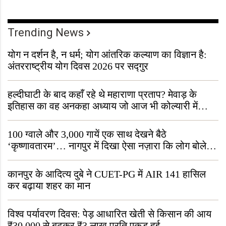
Trending News
योग न दर्शन है, न धर्म; योग आंतरिक कल्याण का विज्ञान है:
अंतरराष्ट्रीय योग दिवस 2026 पर सद्गुर
हल्दीघाटी के बाद कहाँ रहे थे महाराणा प्रताप? मेवाड़ के
इतिहास का वह अनकहा अध्याय जो आज भी कोल्यारी में
जीवित है
100 ग्वाले और 3,000 गायें एक साथ देखने बैठे
‘कृष्णावतारम’… नागपुर में दिखा ऐसा नज़ारा कि लोग बोले,
“ऐसा तो सिर्फ़ कृष्ण ही कर सकते हैं”
कानपुर के आदित्य दुबे ने CUET-PG में AIR 141 हासिल
कर बढ़ाया शहर का मान
विश्व पर्यावरण दिवस: पेड़ आधारित खेती से किसान की आय
₹30,000 से बढ़कर ₹3 लाख प्रति एकड़ हुई