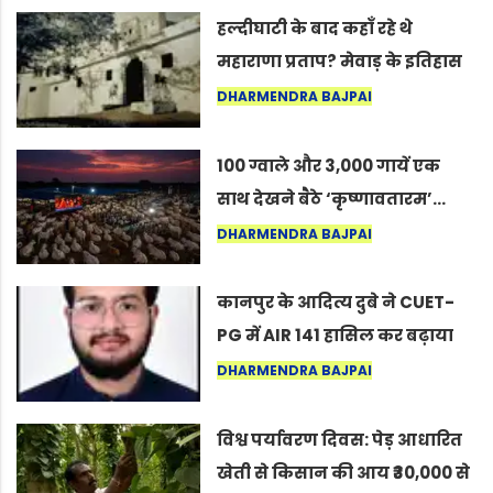
हल्दीघाटी के बाद कहाँ रहे थे
महाराणा प्रताप? मेवाड़ के इतिहास
का वह अनकहा अध्याय जो आज भी
DHARMENDRA BAJPAI
कोल्यारी में जीवित है
100 ग्वाले और 3,000 गायें एक
साथ देखने बैठे ‘कृष्णावतारम’…
नागपुर में दिखा ऐसा नज़ारा कि
DHARMENDRA BAJPAI
लोग बोले, “ऐसा तो सिर्फ़ कृष्ण ही
कर सकते हैं”
कानपुर के आदित्य दुबे ने CUET-
PG में AIR 141 हासिल कर बढ़ाया
शहर का मान
DHARMENDRA BAJPAI
विश्व पर्यावरण दिवस: पेड़ आधारित
खेती से किसान की आय ₹30,000 से