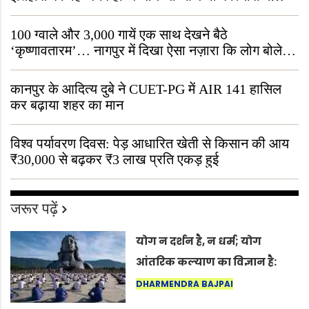
जीवित है
100 ग्वाले और 3,000 गायें एक साथ देखने बैठे
‘कृष्णावतारम’… नागपुर में दिखा ऐसा नज़ारा कि लोग बोले,
“ऐसा तो सिर्फ़ कृष्ण ही कर सकते हैं”
कानपुर के आदित्य दुबे ने CUET-PG में AIR 141 हासिल
कर बढ़ाया शहर का मान
विश्व पर्यावरण दिवस: पेड़ आधारित खेती से किसान की आय
₹30,000 से बढ़कर ₹3 लाख प्रति एकड़ हुई
जरूर पढ़ें
योग न दर्शन है, न धर्म; योग
आंतरिक कल्याण का विज्ञान है:
अंतरराष्ट्रीय योग दिवस 2026 पर
DHARMENDRA BAJPAI
सद्गुर