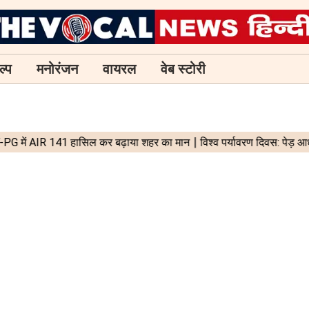
ल्प
मनोरंजन
वायरल
वेब स्टोरी