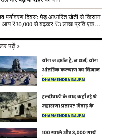
श्व पर्यावरण दिवस: पेड़ आधारित खेती से किसान
 आय ₹30,000 से बढ़कर ₹3 लाख प्रति एकड़
ूर पढ़ें
योग न दर्शन है, न धर्म; योग
आंतरिक कल्याण का विज्ञान
है: अंतरराष्ट्रीय योग दिवस
DHARMENDRA BAJPAI
2026 पर सद्गुर
हल्दीघाटी के बाद कहाँ रहे थे
महाराणा प्रताप? मेवाड़ के
इतिहास का वह अनकहा
DHARMENDRA BAJPAI
अध्याय जो आज भी कोल्यारी
100 ग्वाले और 3,000 गायें
में जीवित है