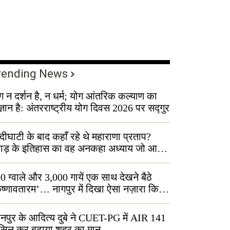
rending News
ग न दर्शन है, न धर्म; योग आंतरिक कल्याण का
ज्ञान है: अंतरराष्ट्रीय योग दिवस 2026 पर सद्गुर
्दीघाटी के बाद कहाँ रहे थे महाराणा प्रताप?
वाड़ के इतिहास का वह अनकहा अध्याय जो आज
 कोल्यारी में जीवित है
0 ग्वाले और 3,000 गायें एक साथ देखने बैठे
ृष्णावतारम’… नागपुर में दिखा ऐसा नज़ारा कि
ग बोले, “ऐसा तो सिर्फ़ कृष्ण ही कर सकते हैं”
नपुर के आदित्य दुबे ने CUET-PG में AIR 141
सिल कर बढ़ाया शहर का मान