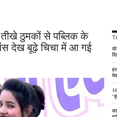
ीखे ठुमकों से पब्लिक के
T
स देख बूढ़े चिचा में आ गई
यो
वि
हल
मे
भी
10
‘क
लो
का
हा