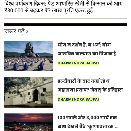
विश्व पर्यावरण दिवस: पेड़ आधारित खेती से किसान की आय
₹30,000 से बढ़कर ₹3 लाख प्रति एकड़ हुई
जरूर पढ़ें
योग न दर्शन है, न धर्म; योग
आंतरिक कल्याण का विज्ञान है:
अंतरराष्ट्रीय योग दिवस 2026 पर
DHARMENDRA BAJPAI
सद्गुर
हल्दीघाटी के बाद कहाँ रहे थे
महाराणा प्रताप? मेवाड़ के इतिहास
का वह अनकहा अध्याय जो आज भी
DHARMENDRA BAJPAI
कोल्यारी में जीवित है
100 ग्वाले और 3,000 गायें एक
साथ देखने बैठे ‘कृष्णावतारम’…