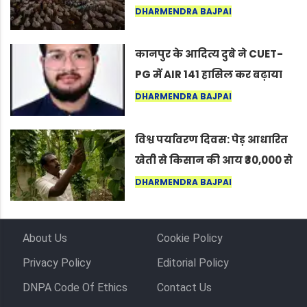
नागपुर में दिखा ऐसा नज़ारा कि
DHARMENDRA BAJPAI
लोग बोले, “ऐसा तो सिर्फ़ कृष्ण ही
कर सकते हैं”
कानपुर के आदित्य दुबे ने CUET-
PG में AIR 141 हासिल कर बढ़ाया
शहर का मान
DHARMENDRA BAJPAI
विश्व पर्यावरण दिवस: पेड़ आधारित
खेती से किसान की आय ₹30,000 से
बढ़कर ₹3 लाख प्रति एकड़ हुई
DHARMENDRA BAJPAI
About Us
Cookie Policy
Privacy Policy
Editorial Policy
DNPA Code Of Ethics
Contact Us