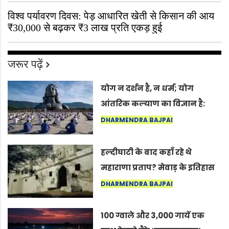
विश्व पर्यावरण दिवस: पेड़ आधारित खेती से किसान की आय
₹30,000 से बढ़कर ₹3 लाख प्रति एकड़ हुई
जरूर पढ़ें
योग न दर्शन है, न धर्म; योग
आंतरिक कल्याण का विज्ञान है:
अंतरराष्ट्रीय योग दिवस 2026 पर
DHARMENDRA BAJPAI
सद्गुर
हल्दीघाटी के बाद कहाँ रहे थे
महाराणा प्रताप? मेवाड़ के इतिहास
का वह अनकहा अध्याय जो आज भी
DHARMENDRA BAJPAI
कोल्यारी में जीवित है
100 ग्वाले और 3,000 गायें एक