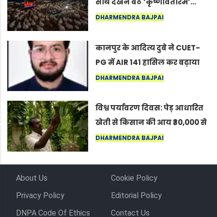
साथ देखने बैठे ‘कृष्णावतारम’…
नागपुर में दिखा ऐसा नज़ारा कि
DHARMENDRA BAJPAI
लोग बोले, “ऐसा तो सिर्फ़ कृष्ण ही
कर सकते हैं”
कानपुर के आदित्य दुबे ने CUET-
PG में AIR 141 हासिल कर बढ़ाया
शहर का मान
DHARMENDRA BAJPAI
विश्व पर्यावरण दिवस: पेड़ आधारित
खेती से किसान की आय ₹30,000 से
बढ़कर ₹3 लाख प्रति एकड़ हुई
DHARMENDRA BAJPAI
About Us
Cookie Policy
Privacy Policy
Editorial Policy
DNPA Code Of Ethics
Contact Us