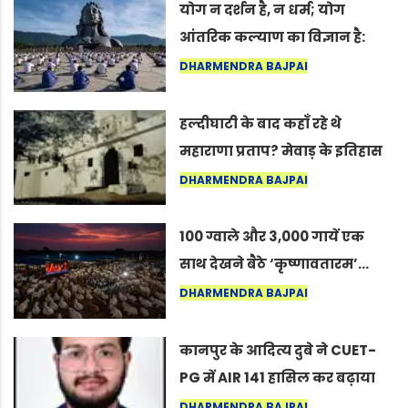
योग न दर्शन है, न धर्म; योग
आंतरिक कल्याण का विज्ञान है:
अंतरराष्ट्रीय योग दिवस 2026 पर
DHARMENDRA BAJPAI
सद्गुर
हल्दीघाटी के बाद कहाँ रहे थे
महाराणा प्रताप? मेवाड़ के इतिहास
का वह अनकहा अध्याय जो आज भी
DHARMENDRA BAJPAI
कोल्यारी में जीवित है
100 ग्वाले और 3,000 गायें एक
साथ देखने बैठे ‘कृष्णावतारम’…
नागपुर में दिखा ऐसा नज़ारा कि
DHARMENDRA BAJPAI
लोग बोले, “ऐसा तो सिर्फ़ कृष्ण ही
कर सकते हैं”
कानपुर के आदित्य दुबे ने CUET-
PG में AIR 141 हासिल कर बढ़ाया
शहर का मान
DHARMENDRA BAJPAI