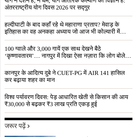
योग न दर्शन है, न धर्म; योग आंतरिक कल्याण का विज्ञान है:
अंतरराष्ट्रीय योग दिवस 2026 पर सद्गुर
हल्दीघाटी के बाद कहाँ रहे थे महाराणा प्रताप? मेवाड़ के
इतिहास का वह अनकहा अध्याय जो आज भी कोल्यारी में
जीवित है
100 ग्वाले और 3,000 गायें एक साथ देखने बैठे
‘कृष्णावतारम’… नागपुर में दिखा ऐसा नज़ारा कि लोग बोले,
“ऐसा तो सिर्फ़ कृष्ण ही कर सकते हैं”
कानपुर के आदित्य दुबे ने CUET-PG में AIR 141 हासिल
कर बढ़ाया शहर का मान
विश्व पर्यावरण दिवस: पेड़ आधारित खेती से किसान की आय
₹30,000 से बढ़कर ₹3 लाख प्रति एकड़ हुई
जरूर पढ़ें