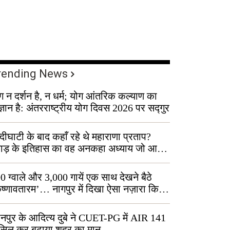
rending News
ग न दर्शन है, न धर्म; योग आंतरिक कल्याण का
ज्ञान है: अंतरराष्ट्रीय योग दिवस 2026 पर सद्गुर
्दीघाटी के बाद कहाँ रहे थे महाराणा प्रताप?
वाड़ के इतिहास का वह अनकहा अध्याय जो आज
 कोल्यारी में जीवित है
0 ग्वाले और 3,000 गायें एक साथ देखने बैठे
ृष्णावतारम’… नागपुर में दिखा ऐसा नज़ारा कि
ग बोले, “ऐसा तो सिर्फ़ कृष्ण ही कर सकते हैं”
नपुर के आदित्य दुबे ने CUET-PG में AIR 141
सिल कर बढ़ाया शहर का मान