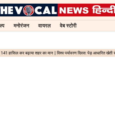
ल्प
मनोरंजन
वायरल
वेब स्टोरी