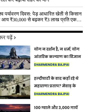
श्व पर्यावरण दिवस: पेड़ आधारित खेती से किसान
 आय ₹30,000 से बढ़कर ₹3 लाख प्रति एकड़
ूर पढ़ें
योग न दर्शन है, न धर्म; योग
आंतरिक कल्याण का विज्ञान
है: अंतरराष्ट्रीय योग दिवस
DHARMENDRA BAJPAI
2026 पर सद्गुर
हल्दीघाटी के बाद कहाँ रहे थे
महाराणा प्रताप? मेवाड़ के
इतिहास का वह अनकहा
DHARMENDRA BAJPAI
अध्याय जो आज भी कोल्यारी
100 ग्वाले और 3,000 गायें
में जीवित है