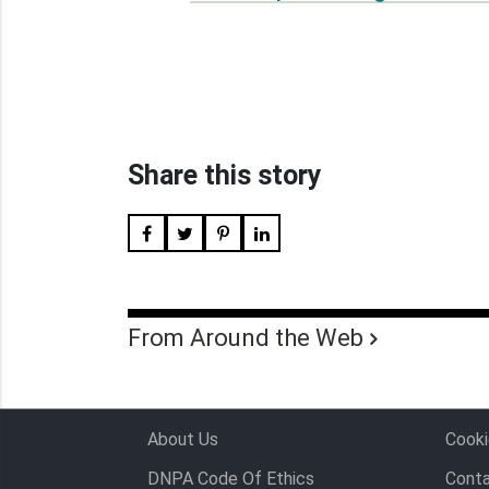
Share this story
From Around the Web
About Us
Cooki
DNPA Code Of Ethics
Conta