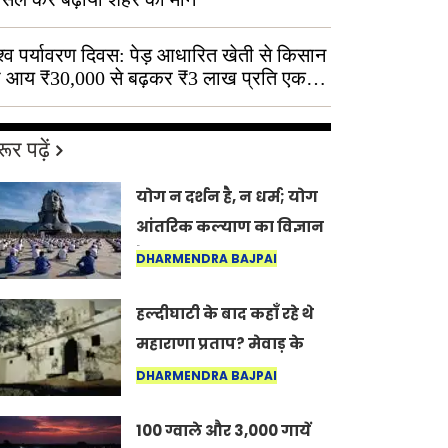
श्व पर्यावरण दिवस: पेड़ आधारित खेती से किसान
 आय ₹30,000 से बढ़कर ₹3 लाख प्रति एकड़
ूर पढ़ें
योग न दर्शन है, न धर्म; योग
आंतरिक कल्याण का विज्ञान
है: अंतरराष्ट्रीय योग दिवस
DHARMENDRA BAJPAI
2026 पर सद्गुर
हल्दीघाटी के बाद कहाँ रहे थे
महाराणा प्रताप? मेवाड़ के
इतिहास का वह अनकहा
DHARMENDRA BAJPAI
अध्याय जो आज भी कोल्यारी
100 ग्वाले और 3,000 गायें
में जीवित है