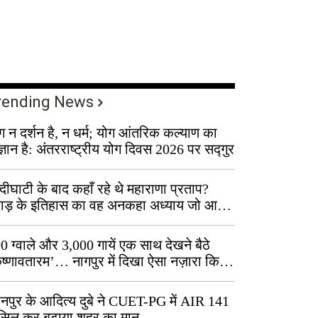
rending News
ग न दर्शन है, न धर्म; योग आंतरिक कल्याण का
ज्ञान है: अंतरराष्ट्रीय योग दिवस 2026 पर सद्गुर
्दीघाटी के बाद कहाँ रहे थे महाराणा प्रताप?
वाड़ के इतिहास का वह अनकहा अध्याय जो आज
 कोल्यारी में जीवित है
0 ग्वाले और 3,000 गायें एक साथ देखने बैठे
ृष्णावतारम’… नागपुर में दिखा ऐसा नज़ारा कि
ग बोले, “ऐसा तो सिर्फ़ कृष्ण ही कर सकते हैं”
नपुर के आदित्य दुबे ने CUET-PG में AIR 141
सिल कर बढ़ाया शहर का मान