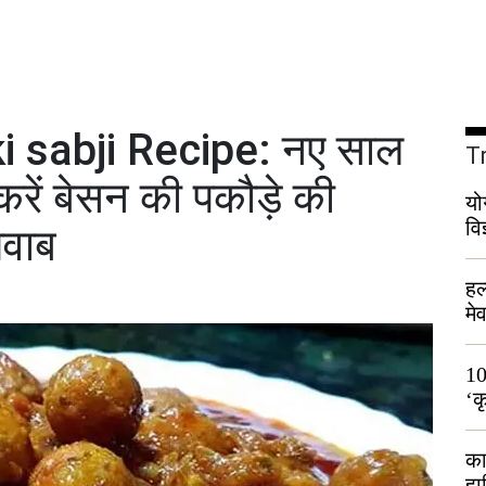
 sabji Recipe: नए साल
T
करें बेसन की पकौड़े की
यो
वि
जवाब
हल
मे
भी
10
‘क
लो
का
हा