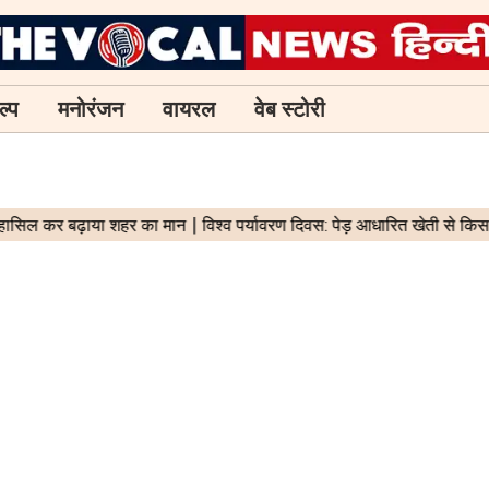
ल्प
मनोरंजन
वायरल
वेब स्टोरी