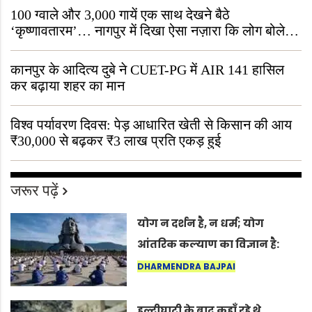
100 ग्वाले और 3,000 गायें एक साथ देखने बैठे
‘कृष्णावतारम’… नागपुर में दिखा ऐसा नज़ारा कि लोग बोले,
“ऐसा तो सिर्फ़ कृष्ण ही कर सकते हैं”
कानपुर के आदित्य दुबे ने CUET-PG में AIR 141 हासिल
कर बढ़ाया शहर का मान
विश्व पर्यावरण दिवस: पेड़ आधारित खेती से किसान की आय
₹30,000 से बढ़कर ₹3 लाख प्रति एकड़ हुई
जरूर पढ़ें
योग न दर्शन है, न धर्म; योग
आंतरिक कल्याण का विज्ञान है:
अंतरराष्ट्रीय योग दिवस 2026 पर
DHARMENDRA BAJPAI
सद्गुर
हल्दीघाटी के बाद कहाँ रहे थे