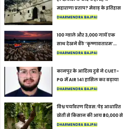
महाराणा प्रताप? मेवाड़ के इतिहास
का वह अनकहा अध्याय जो आज भी
DHARMENDRA BAJPAI
कोल्यारी में जीवित है
100 ग्वाले और 3,000 गायें एक
साथ देखने बैठे ‘कृष्णावतारम’…
नागपुर में दिखा ऐसा नज़ारा कि
DHARMENDRA BAJPAI
लोग बोले, “ऐसा तो सिर्फ़ कृष्ण ही
कर सकते हैं”
कानपुर के आदित्य दुबे ने CUET-
PG में AIR 141 हासिल कर बढ़ाया
शहर का मान
DHARMENDRA BAJPAI
विश्व पर्यावरण दिवस: पेड़ आधारित
खेती से किसान की आय ₹30,000 से
बढ़कर ₹3 लाख प्रति एकड़ हुई
DHARMENDRA BAJPAI