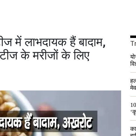
 में लाभदायक हैं बादाम,
T
ीज के मरीजों के लिए
यो
वि
हल
मे
भी
10
‘क
लो
का
हा