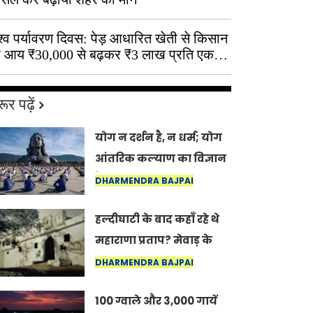
श्व पर्यावरण दिवस: पेड़ आधारित खेती से किसान
 आय ₹30,000 से बढ़कर ₹3 लाख प्रति एकड़
ूर पढ़ें
योग न दर्शन है, न धर्म; योग
आंतरिक कल्याण का विज्ञान
है: अंतरराष्ट्रीय योग दिवस
DHARMENDRA BAJPAI
2026 पर सद्गुर
हल्दीघाटी के बाद कहाँ रहे थे
महाराणा प्रताप? मेवाड़ के
इतिहास का वह अनकहा
DHARMENDRA BAJPAI
अध्याय जो आज भी कोल्यारी
100 ग्वाले और 3,000 गायें
में जीवित है