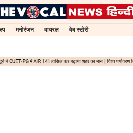
ल्प
मनोरंजन
वायरल
वेब स्टोरी