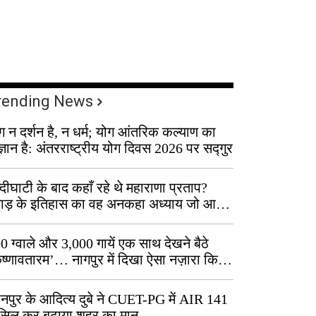
rending News
ग न दर्शन है, न धर्म; योग आंतरिक कल्याण का
ज्ञान है: अंतरराष्ट्रीय योग दिवस 2026 पर सद्गुर
्दीघाटी के बाद कहाँ रहे थे महाराणा प्रताप?
वाड़ के इतिहास का वह अनकहा अध्याय जो आज
 कोल्यारी में जीवित है
0 ग्वाले और 3,000 गायें एक साथ देखने बैठे
ृष्णावतारम’… नागपुर में दिखा ऐसा नज़ारा कि
ग बोले, “ऐसा तो सिर्फ़ कृष्ण ही कर सकते हैं”
नपुर के आदित्य दुबे ने CUET-PG में AIR 141
सिल कर बढ़ाया शहर का मान