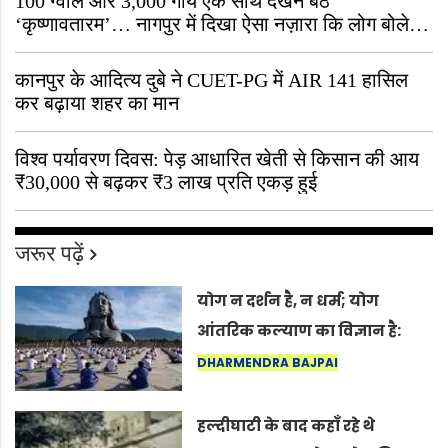
100 ग्वाले और 3,000 गायें एक साथ देखने बैठे
‘कृष्णावतारम’… नागपुर में दिखा ऐसा नज़ारा कि लोग बोले,
“ऐसा तो सिर्फ़ कृष्ण ही कर सकते हैं”
कानपुर के आदित्य दुबे ने CUET-PG में AIR 141 हासिल
कर बढ़ाया शहर का मान
विश्व पर्यावरण दिवस: पेड़ आधारित खेती से किसान की आय
₹30,000 से बढ़कर ₹3 लाख प्रति एकड़ हुई
जरूर पढ़ें
योग न दर्शन है, न धर्म; योग
आंतरिक कल्याण का विज्ञान है:
अंतरराष्ट्रीय योग दिवस 2026 पर
DHARMENDRA BAJPAI
सद्गुर
हल्दीघाटी के बाद कहाँ रहे थे