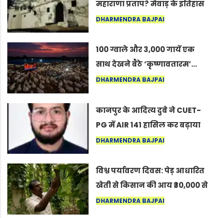
महाराणा प्रताप? मेवाड़ के इतिहास
का वह अनकहा अध्याय जो आज भी
DHARMENDRA BAJPAI
कोल्यारी में जीवित है
100 ग्वाले और 3,000 गायें एक
साथ देखने बैठे ‘कृष्णावतारम’…
नागपुर में दिखा ऐसा नज़ारा कि
DHARMENDRA BAJPAI
लोग बोले, “ऐसा तो सिर्फ़ कृष्ण ही
कर सकते हैं”
कानपुर के आदित्य दुबे ने CUET-
PG में AIR 141 हासिल कर बढ़ाया
शहर का मान
DHARMENDRA BAJPAI
विश्व पर्यावरण दिवस: पेड़ आधारित
खेती से किसान की आय ₹30,000 से
बढ़कर ₹3 लाख प्रति एकड़ हुई
DHARMENDRA BAJPAI