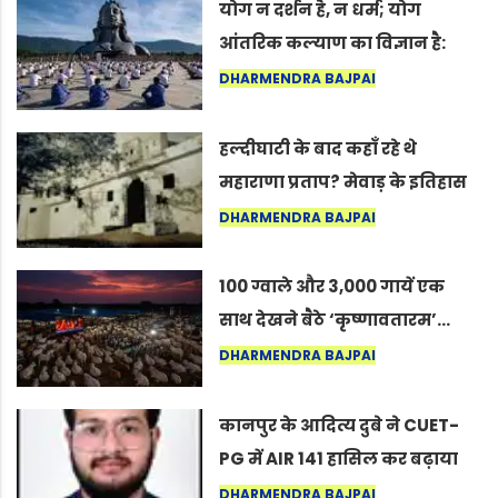
योग न दर्शन है, न धर्म; योग
आंतरिक कल्याण का विज्ञान है:
अंतरराष्ट्रीय योग दिवस 2026 पर
DHARMENDRA BAJPAI
सद्गुर
हल्दीघाटी के बाद कहाँ रहे थे
महाराणा प्रताप? मेवाड़ के इतिहास
का वह अनकहा अध्याय जो आज भी
DHARMENDRA BAJPAI
कोल्यारी में जीवित है
100 ग्वाले और 3,000 गायें एक
साथ देखने बैठे ‘कृष्णावतारम’…
नागपुर में दिखा ऐसा नज़ारा कि
DHARMENDRA BAJPAI
लोग बोले, “ऐसा तो सिर्फ़ कृष्ण ही
कर सकते हैं”
कानपुर के आदित्य दुबे ने CUET-
PG में AIR 141 हासिल कर बढ़ाया
शहर का मान
DHARMENDRA BAJPAI