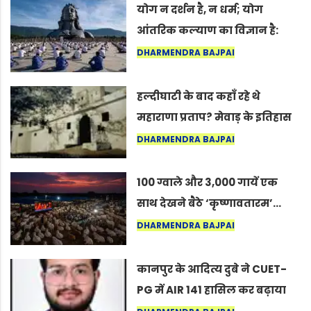
योग न दर्शन है, न धर्म; योग
आंतरिक कल्याण का विज्ञान है:
अंतरराष्ट्रीय योग दिवस 2026 पर
DHARMENDRA BAJPAI
सद्गुर
हल्दीघाटी के बाद कहाँ रहे थे
महाराणा प्रताप? मेवाड़ के इतिहास
का वह अनकहा अध्याय जो आज भी
DHARMENDRA BAJPAI
कोल्यारी में जीवित है
100 ग्वाले और 3,000 गायें एक
साथ देखने बैठे ‘कृष्णावतारम’…
नागपुर में दिखा ऐसा नज़ारा कि
DHARMENDRA BAJPAI
लोग बोले, “ऐसा तो सिर्फ़ कृष्ण ही
कर सकते हैं”
कानपुर के आदित्य दुबे ने CUET-
PG में AIR 141 हासिल कर बढ़ाया
शहर का मान