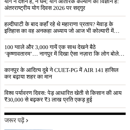
योग न दर्शन है, न धर्म; योग आंतरिक कल्याण का विज्ञान है:
अंतरराष्ट्रीय योग दिवस 2026 पर सद्गुर
हल्दीघाटी के बाद कहाँ रहे थे महाराणा प्रताप? मेवाड़ के
इतिहास का वह अनकहा अध्याय जो आज भी कोल्यारी में
जीवित है
100 ग्वाले और 3,000 गायें एक साथ देखने बैठे
‘कृष्णावतारम’… नागपुर में दिखा ऐसा नज़ारा कि लोग बोले,
“ऐसा तो सिर्फ़ कृष्ण ही कर सकते हैं”
कानपुर के आदित्य दुबे ने CUET-PG में AIR 141 हासिल
कर बढ़ाया शहर का मान
विश्व पर्यावरण दिवस: पेड़ आधारित खेती से किसान की आय
₹30,000 से बढ़कर ₹3 लाख प्रति एकड़ हुई
जरूर पढ़ें