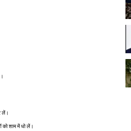
ै।
 लें।
ं को शाम में धो लें।