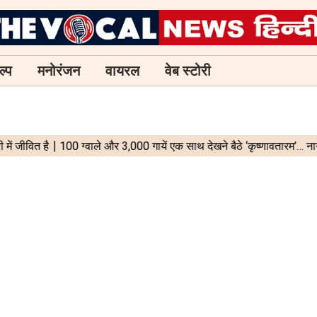
ल्प
मनोरंजन
वायरल
वेब स्टोरी