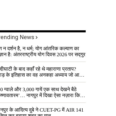
rending News
ग न दर्शन है, न धर्म; योग आंतरिक कल्याण का
ज्ञान है: अंतरराष्ट्रीय योग दिवस 2026 पर सद्गुर
्दीघाटी के बाद कहाँ रहे थे महाराणा प्रताप?
वाड़ के इतिहास का वह अनकहा अध्याय जो आज
 कोल्यारी में जीवित है
0 ग्वाले और 3,000 गायें एक साथ देखने बैठे
ृष्णावतारम’… नागपुर में दिखा ऐसा नज़ारा कि
ग बोले, “ऐसा तो सिर्फ़ कृष्ण ही कर सकते हैं”
नपुर के आदित्य दुबे ने CUET-PG में AIR 141
सिल कर बढ़ाया शहर का मान