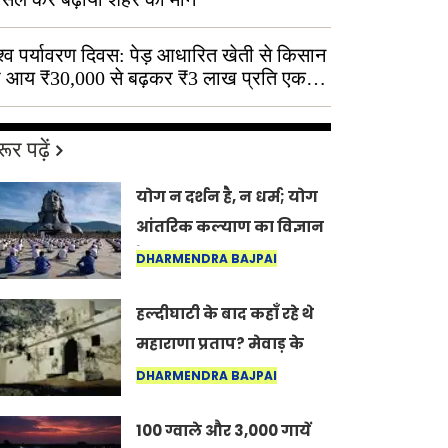
श्व पर्यावरण दिवस: पेड़ आधारित खेती से किसान
 आय ₹30,000 से बढ़कर ₹3 लाख प्रति एकड़
ूर पढ़ें
योग न दर्शन है, न धर्म; योग
आंतरिक कल्याण का विज्ञान
है: अंतरराष्ट्रीय योग दिवस
DHARMENDRA BAJPAI
2026 पर सद्गुर
हल्दीघाटी के बाद कहाँ रहे थे
महाराणा प्रताप? मेवाड़ के
इतिहास का वह अनकहा
DHARMENDRA BAJPAI
अध्याय जो आज भी कोल्यारी
100 ग्वाले और 3,000 गायें
में जीवित है