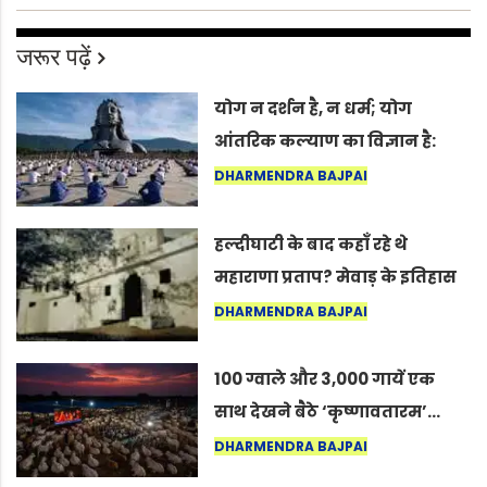
जरूर पढ़ें
योग न दर्शन है, न धर्म; योग
आंतरिक कल्याण का विज्ञान है:
अंतरराष्ट्रीय योग दिवस 2026 पर
DHARMENDRA BAJPAI
सद्गुर
हल्दीघाटी के बाद कहाँ रहे थे
महाराणा प्रताप? मेवाड़ के इतिहास
का वह अनकहा अध्याय जो आज भी
DHARMENDRA BAJPAI
कोल्यारी में जीवित है
100 ग्वाले और 3,000 गायें एक
साथ देखने बैठे ‘कृष्णावतारम’…
नागपुर में दिखा ऐसा नज़ारा कि
DHARMENDRA BAJPAI
लोग बोले, “ऐसा तो सिर्फ़ कृष्ण ही