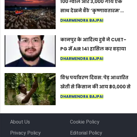
100 ग्वाले और 3,000 गायें एक
साथ देखने बैठे ‘कृष्णावतारम’…
नागपुर में दिखा ऐसा नज़ारा कि
DHARMENDRA BAJPAI
लोग बोले, “ऐसा तो सिर्फ़ कृष्ण ही
कर सकते हैं”
कानपुर के आदित्य दुबे ने CUET-
PG में AIR 141 हासिल कर बढ़ाया
शहर का मान
DHARMENDRA BAJPAI
विश्व पर्यावरण दिवस: पेड़ आधारित
खेती से किसान की आय ₹30,000 से
बढ़कर ₹3 लाख प्रति एकड़ हुई
DHARMENDRA BAJPAI
About Us
Cookie Policy
Privacy Policy
Editorial Policy