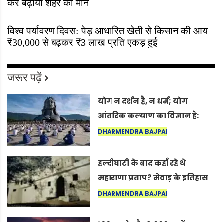
कर बढ़ाया शहर का मान
विश्व पर्यावरण दिवस: पेड़ आधारित खेती से किसान की आय
₹30,000 से बढ़कर ₹3 लाख प्रति एकड़ हुई
जरूर पढ़ें
योग न दर्शन है, न धर्म; योग
आंतरिक कल्याण का विज्ञान है:
अंतरराष्ट्रीय योग दिवस 2026 पर
DHARMENDRA BAJPAI
सद्गुर
हल्दीघाटी के बाद कहाँ रहे थे
महाराणा प्रताप? मेवाड़ के इतिहास
का वह अनकहा अध्याय जो आज भी
DHARMENDRA BAJPAI
कोल्यारी में जीवित है