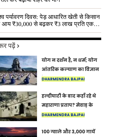
श्व पर्यावरण दिवस: पेड़ आधारित खेती से किसान
 आय ₹30,000 से बढ़कर ₹3 लाख प्रति एकड़
ूर पढ़ें
योग न दर्शन है, न धर्म; योग
आंतरिक कल्याण का विज्ञान
है: अंतरराष्ट्रीय योग दिवस
DHARMENDRA BAJPAI
2026 पर सद्गुर
हल्दीघाटी के बाद कहाँ रहे थे
महाराणा प्रताप? मेवाड़ के
इतिहास का वह अनकहा
DHARMENDRA BAJPAI
अध्याय जो आज भी कोल्यारी
100 ग्वाले और 3,000 गायें
में जीवित है