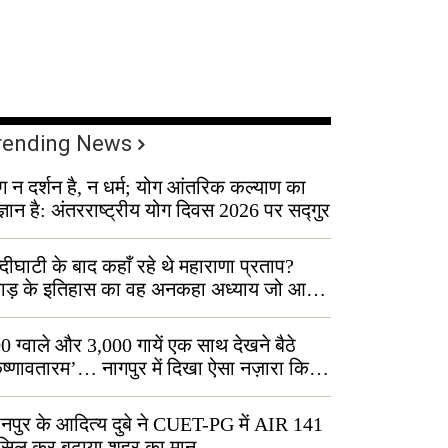
rending News
ग न दर्शन है, न धर्म; योग आंतरिक कल्याण का
ज्ञान है: अंतरराष्ट्रीय योग दिवस 2026 पर सद्गुर
्दीघाटी के बाद कहाँ रहे थे महाराणा प्रताप?
वाड़ के इतिहास का वह अनकहा अध्याय जो आज
 कोल्यारी में जीवित है
0 ग्वाले और 3,000 गायें एक साथ देखने बैठे
ृष्णावतारम’… नागपुर में दिखा ऐसा नज़ारा कि
ग बोले, “ऐसा तो सिर्फ़ कृष्ण ही कर सकते हैं”
नपुर के आदित्य दुबे ने CUET-PG में AIR 141
सिल कर बढ़ाया शहर का मान