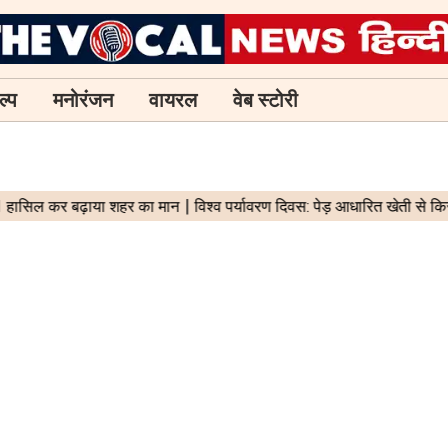
ल्प
मनोरंजन
वायरल
वेब स्टोरी