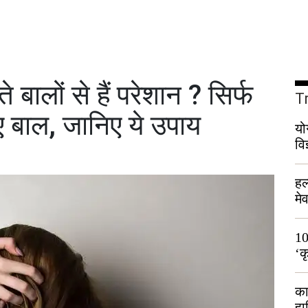
ालों से हैं परेशान ? सिर्फ
T
 बाल, जानिए ये उपाय
यो
वि
हल
मे
भी
10
‘क
लो
का
हा