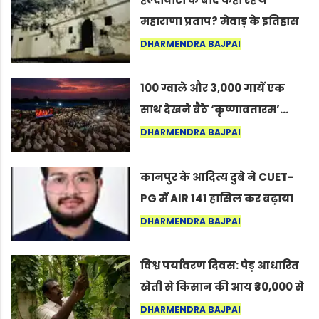
महाराणा प्रताप? मेवाड़ के इतिहास
का वह अनकहा अध्याय जो आज भी
DHARMENDRA BAJPAI
कोल्यारी में जीवित है
100 ग्वाले और 3,000 गायें एक
साथ देखने बैठे ‘कृष्णावतारम’…
नागपुर में दिखा ऐसा नज़ारा कि
DHARMENDRA BAJPAI
लोग बोले, “ऐसा तो सिर्फ़ कृष्ण ही
कर सकते हैं”
कानपुर के आदित्य दुबे ने CUET-
PG में AIR 141 हासिल कर बढ़ाया
शहर का मान
DHARMENDRA BAJPAI
विश्व पर्यावरण दिवस: पेड़ आधारित
खेती से किसान की आय ₹30,000 से
बढ़कर ₹3 लाख प्रति एकड़ हुई
DHARMENDRA BAJPAI