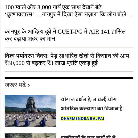
100 ग्वाले और 3,000 गायें एक साथ देखने बैठे
‘कृष्णावतारम’… नागपुर में दिखा ऐसा नज़ारा कि लोग बोले,
“ऐसा तो सिर्फ़ कृष्ण ही कर सकते हैं”
कानपुर के आदित्य दुबे ने CUET-PG में AIR 141 हासिल
कर बढ़ाया शहर का मान
विश्व पर्यावरण दिवस: पेड़ आधारित खेती से किसान की आय
₹30,000 से बढ़कर ₹3 लाख प्रति एकड़ हुई
जरूर पढ़ें
योग न दर्शन है, न धर्म; योग
आंतरिक कल्याण का विज्ञान है:
अंतरराष्ट्रीय योग दिवस 2026 पर
DHARMENDRA BAJPAI
सद्गुर
हल्दीघाटी के बाद कहाँ रहे थे