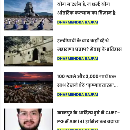
योग न दर्शन है, न धर्म; योग
आंतरिक कल्याण का विज्ञान है:
अंतरराष्ट्रीय योग दिवस 2026 पर
DHARMENDRA BAJPAI
सद्गुर
हल्दीघाटी के बाद कहाँ रहे थे
महाराणा प्रताप? मेवाड़ के इतिहास
का वह अनकहा अध्याय जो आज भी
DHARMENDRA BAJPAI
कोल्यारी में जीवित है
100 ग्वाले और 3,000 गायें एक
साथ देखने बैठे ‘कृष्णावतारम’…
नागपुर में दिखा ऐसा नज़ारा कि
DHARMENDRA BAJPAI
लोग बोले, “ऐसा तो सिर्फ़ कृष्ण ही
कर सकते हैं”
कानपुर के आदित्य दुबे ने CUET-
PG में AIR 141 हासिल कर बढ़ाया