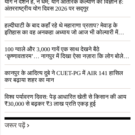
योग न दर्शन है, न धर्म; योग आंतरिक कल्याण का विज्ञान है:
अंतरराष्ट्रीय योग दिवस 2026 पर सद्गुर
हल्दीघाटी के बाद कहाँ रहे थे महाराणा प्रताप? मेवाड़ के
इतिहास का वह अनकहा अध्याय जो आज भी कोल्यारी में
जीवित है
100 ग्वाले और 3,000 गायें एक साथ देखने बैठे
‘कृष्णावतारम’… नागपुर में दिखा ऐसा नज़ारा कि लोग बोले,
“ऐसा तो सिर्फ़ कृष्ण ही कर सकते हैं”
कानपुर के आदित्य दुबे ने CUET-PG में AIR 141 हासिल
कर बढ़ाया शहर का मान
विश्व पर्यावरण दिवस: पेड़ आधारित खेती से किसान की आय
₹30,000 से बढ़कर ₹3 लाख प्रति एकड़ हुई
जरूर पढ़ें