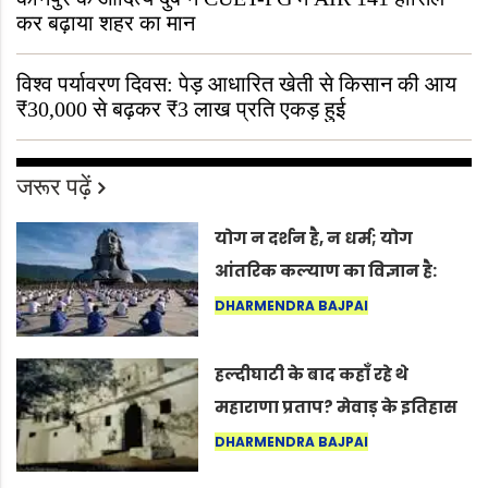
कर बढ़ाया शहर का मान
विश्व पर्यावरण दिवस: पेड़ आधारित खेती से किसान की आय
₹30,000 से बढ़कर ₹3 लाख प्रति एकड़ हुई
जरूर पढ़ें
योग न दर्शन है, न धर्म; योग
आंतरिक कल्याण का विज्ञान है:
अंतरराष्ट्रीय योग दिवस 2026 पर
DHARMENDRA BAJPAI
सद्गुर
हल्दीघाटी के बाद कहाँ रहे थे
महाराणा प्रताप? मेवाड़ के इतिहास
का वह अनकहा अध्याय जो आज भी
DHARMENDRA BAJPAI
कोल्यारी में जीवित है