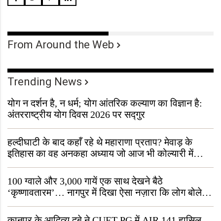
From Around the Web
Trending News
योग न दर्शन है, न धर्म; योग आंतरिक कल्याण का विज्ञान है:
अंतरराष्ट्रीय योग दिवस 2026 पर सद्गुर
हल्दीघाटी के बाद कहाँ रहे थे महाराणा प्रताप? मेवाड़ के
इतिहास का वह अनकहा अध्याय जो आज भी कोल्यारी में
जीवित है
100 ग्वाले और 3,000 गायें एक साथ देखने बैठे
‘कृष्णावतारम’… नागपुर में दिखा ऐसा नज़ारा कि लोग बोले,
“ऐसा तो सिर्फ़ कृष्ण ही कर सकते हैं”
कानपुर के आदित्य दुबे ने CUET-PG में AIR 141 हासिल