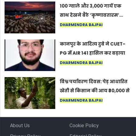
100 ग्वाले और 3,000 गायें एक
साथ देखने बैठे ‘कृष्णावतारम’…
नागपुर में दिखा ऐसा नज़ारा कि
DHARMENDRA BAJPAI
लोग बोले, “ऐसा तो सिर्फ़ कृष्ण ही
कर सकते हैं”
कानपुर के आदित्य दुबे ने CUET-
PG में AIR 141 हासिल कर बढ़ाया
शहर का मान
DHARMENDRA BAJPAI
विश्व पर्यावरण दिवस: पेड़ आधारित
खेती से किसान की आय ₹30,000 से
बढ़कर ₹3 लाख प्रति एकड़ हुई
DHARMENDRA BAJPAI
About Us
Cookie Policy