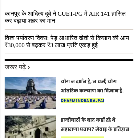
“ऐसा तो सिर्फ़ कृष्ण ही कर सकते हैं”
कानपुर के आदित्य दुबे ने CUET-PG में AIR 141 हासिल
कर बढ़ाया शहर का मान
विश्व पर्यावरण दिवस: पेड़ आधारित खेती से किसान की आय
₹30,000 से बढ़कर ₹3 लाख प्रति एकड़ हुई
जरूर पढ़ें
योग न दर्शन है, न धर्म; योग
आंतरिक कल्याण का विज्ञान है:
अंतरराष्ट्रीय योग दिवस 2026 पर
DHARMENDRA BAJPAI
सद्गुर
हल्दीघाटी के बाद कहाँ रहे थे
महाराणा प्रताप? मेवाड़ के इतिहास