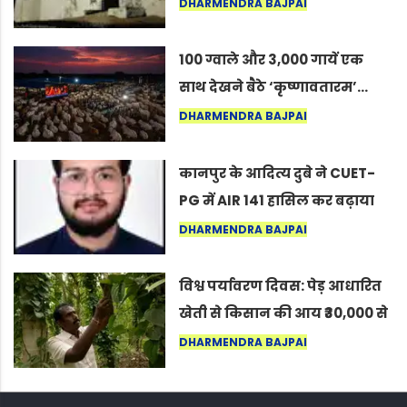
का वह अनकहा अध्याय जो आज भी
DHARMENDRA BAJPAI
कोल्यारी में जीवित है
100 ग्वाले और 3,000 गायें एक
साथ देखने बैठे ‘कृष्णावतारम’…
नागपुर में दिखा ऐसा नज़ारा कि
DHARMENDRA BAJPAI
लोग बोले, “ऐसा तो सिर्फ़ कृष्ण ही
कर सकते हैं”
कानपुर के आदित्य दुबे ने CUET-
PG में AIR 141 हासिल कर बढ़ाया
शहर का मान
DHARMENDRA BAJPAI
विश्व पर्यावरण दिवस: पेड़ आधारित
खेती से किसान की आय ₹30,000 से
बढ़कर ₹3 लाख प्रति एकड़ हुई
DHARMENDRA BAJPAI