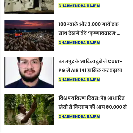
का वह अनकहा अध्याय जो आज भी
DHARMENDRA BAJPAI
कोल्यारी में जीवित है
100 ग्वाले और 3,000 गायें एक
साथ देखने बैठे ‘कृष्णावतारम’…
नागपुर में दिखा ऐसा नज़ारा कि
DHARMENDRA BAJPAI
लोग बोले, “ऐसा तो सिर्फ़ कृष्ण ही
कर सकते हैं”
कानपुर के आदित्य दुबे ने CUET-
PG में AIR 141 हासिल कर बढ़ाया
शहर का मान
DHARMENDRA BAJPAI
विश्व पर्यावरण दिवस: पेड़ आधारित
खेती से किसान की आय ₹30,000 से
बढ़कर ₹3 लाख प्रति एकड़ हुई
DHARMENDRA BAJPAI