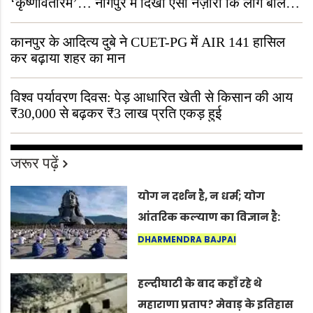
‘कृष्णावतारम’… नागपुर में दिखा ऐसा नज़ारा कि लोग बोले,
“ऐसा तो सिर्फ़ कृष्ण ही कर सकते हैं”
कानपुर के आदित्य दुबे ने CUET-PG में AIR 141 हासिल
कर बढ़ाया शहर का मान
विश्व पर्यावरण दिवस: पेड़ आधारित खेती से किसान की आय
₹30,000 से बढ़कर ₹3 लाख प्रति एकड़ हुई
जरूर पढ़ें
योग न दर्शन है, न धर्म; योग
आंतरिक कल्याण का विज्ञान है:
अंतरराष्ट्रीय योग दिवस 2026 पर
DHARMENDRA BAJPAI
सद्गुर
हल्दीघाटी के बाद कहाँ रहे थे
महाराणा प्रताप? मेवाड़ के इतिहास