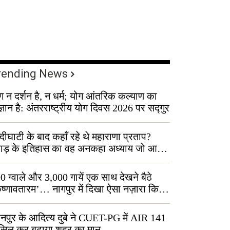
rending News
ग न दर्शन है, न धर्म; योग आंतरिक कल्याण का
ज्ञान है: अंतरराष्ट्रीय योग दिवस 2026 पर सद्गुर
्दीघाटी के बाद कहाँ रहे थे महाराणा प्रताप?
वाड़ के इतिहास का वह अनकहा अध्याय जो आज
 कोल्यारी में जीवित है
0 ग्वाले और 3,000 गायें एक साथ देखने बैठे
ृष्णावतारम’… नागपुर में दिखा ऐसा नज़ारा कि
ग बोले, “ऐसा तो सिर्फ़ कृष्ण ही कर सकते हैं”
नपुर के आदित्य दुबे ने CUET-PG में AIR 141
सिल कर बढ़ाया शहर का मान