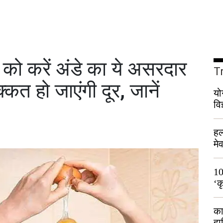
को करें अंडे का ये असरदार
T
कत हो जाएंगी दूर, जानें
यो
वि
हल
मे
भी
10
‘क
लो
का
हा