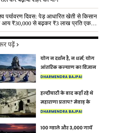
श्व पर्यावरण दिवस: पेड़ आधारित खेती से किसान
 आय ₹30,000 से बढ़कर ₹3 लाख प्रति एकड़
ूर पढ़ें
योग न दर्शन है, न धर्म; योग
आंतरिक कल्याण का विज्ञान
है: अंतरराष्ट्रीय योग दिवस
DHARMENDRA BAJPAI
2026 पर सद्गुर
हल्दीघाटी के बाद कहाँ रहे थे
महाराणा प्रताप? मेवाड़ के
इतिहास का वह अनकहा
DHARMENDRA BAJPAI
अध्याय जो आज भी कोल्यारी
100 ग्वाले और 3,000 गायें
में जीवित है