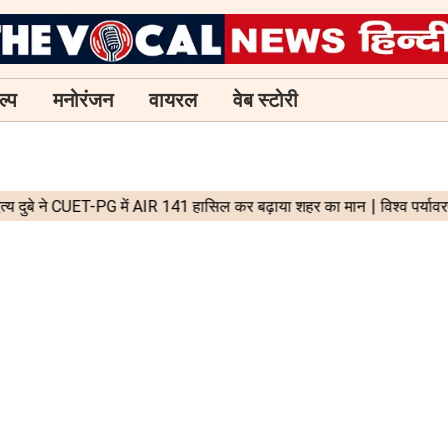
ल्प
मनोरंजन
वायरल
वेब स्टोरी