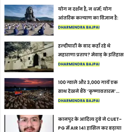
योग न दर्शन है, न धर्म; योग
आंतरिक कल्याण का विज्ञान है:
अंतरराष्ट्रीय योग दिवस 2026 पर
DHARMENDRA BAJPAI
सद्गुर
हल्दीघाटी के बाद कहाँ रहे थे
महाराणा प्रताप? मेवाड़ के इतिहास
का वह अनकहा अध्याय जो आज भी
DHARMENDRA BAJPAI
कोल्यारी में जीवित है
100 ग्वाले और 3,000 गायें एक
साथ देखने बैठे ‘कृष्णावतारम’…
नागपुर में दिखा ऐसा नज़ारा कि
DHARMENDRA BAJPAI
लोग बोले, “ऐसा तो सिर्फ़ कृष्ण ही
कर सकते हैं”
कानपुर के आदित्य दुबे ने CUET-
PG में AIR 141 हासिल कर बढ़ाया