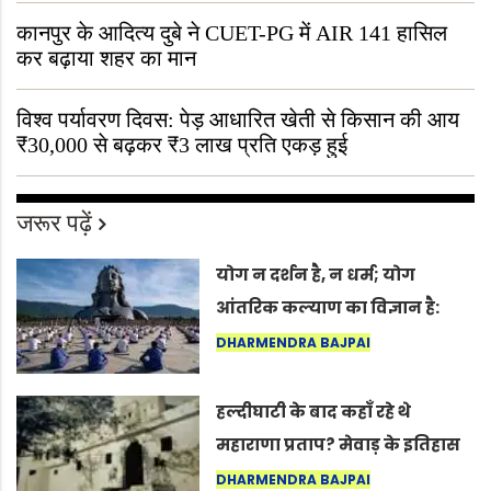
कानपुर के आदित्य दुबे ने CUET-PG में AIR 141 हासिल
कर बढ़ाया शहर का मान
विश्व पर्यावरण दिवस: पेड़ आधारित खेती से किसान की आय
₹30,000 से बढ़कर ₹3 लाख प्रति एकड़ हुई
जरूर पढ़ें
योग न दर्शन है, न धर्म; योग
आंतरिक कल्याण का विज्ञान है:
अंतरराष्ट्रीय योग दिवस 2026 पर
DHARMENDRA BAJPAI
सद्गुर
हल्दीघाटी के बाद कहाँ रहे थे
महाराणा प्रताप? मेवाड़ के इतिहास
का वह अनकहा अध्याय जो आज भी
DHARMENDRA BAJPAI