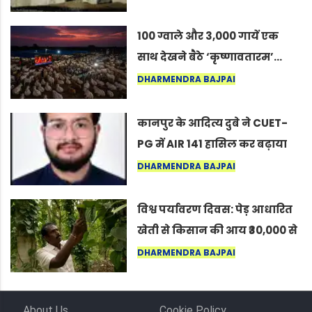
कोल्यारी में जीवित है
100 ग्वाले और 3,000 गायें एक
साथ देखने बैठे ‘कृष्णावतारम’…
नागपुर में दिखा ऐसा नज़ारा कि
DHARMENDRA BAJPAI
लोग बोले, “ऐसा तो सिर्फ़ कृष्ण ही
कर सकते हैं”
कानपुर के आदित्य दुबे ने CUET-
PG में AIR 141 हासिल कर बढ़ाया
शहर का मान
DHARMENDRA BAJPAI
विश्व पर्यावरण दिवस: पेड़ आधारित
खेती से किसान की आय ₹30,000 से
बढ़कर ₹3 लाख प्रति एकड़ हुई
DHARMENDRA BAJPAI
About Us
Cookie Policy