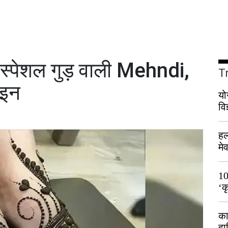
स्पेशल गुड़ वाली Mehndi,
T
ाइन
यो
वि
हल
मे
भी
10
‘क
लो
का
हा