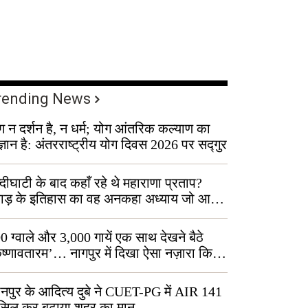
rending News
ग न दर्शन है, न धर्म; योग आंतरिक कल्याण का
ज्ञान है: अंतरराष्ट्रीय योग दिवस 2026 पर सद्गुर
्दीघाटी के बाद कहाँ रहे थे महाराणा प्रताप?
वाड़ के इतिहास का वह अनकहा अध्याय जो आज
 कोल्यारी में जीवित है
0 ग्वाले और 3,000 गायें एक साथ देखने बैठे
ृष्णावतारम’… नागपुर में दिखा ऐसा नज़ारा कि
ग बोले, “ऐसा तो सिर्फ़ कृष्ण ही कर सकते हैं”
नपुर के आदित्य दुबे ने CUET-PG में AIR 141
सिल कर बढ़ाया शहर का मान