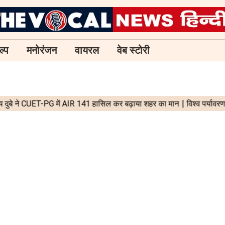
ल्प
मनोरंजन
वायरल
वेब स्टोरी