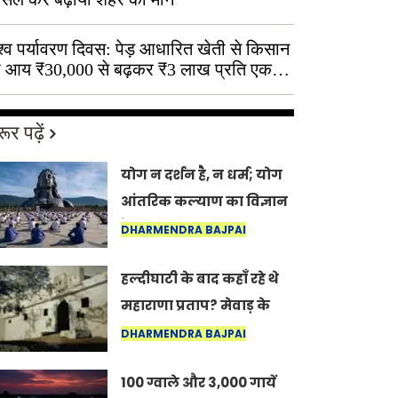
श्व पर्यावरण दिवस: पेड़ आधारित खेती से किसान
 आय ₹30,000 से बढ़कर ₹3 लाख प्रति एकड़
ूर पढ़ें
योग न दर्शन है, न धर्म; योग
आंतरिक कल्याण का विज्ञान
है: अंतरराष्ट्रीय योग दिवस
DHARMENDRA BAJPAI
2026 पर सद्गुर
हल्दीघाटी के बाद कहाँ रहे थे
महाराणा प्रताप? मेवाड़ के
इतिहास का वह अनकहा
DHARMENDRA BAJPAI
अध्याय जो आज भी कोल्यारी
100 ग्वाले और 3,000 गायें
में जीवित है