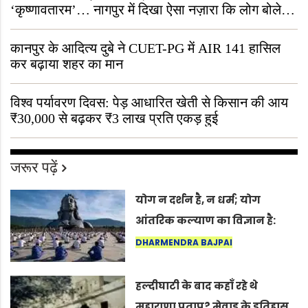
‘कृष्णावतारम’… नागपुर में दिखा ऐसा नज़ारा कि लोग बोले,
“ऐसा तो सिर्फ़ कृष्ण ही कर सकते हैं”
कानपुर के आदित्य दुबे ने CUET-PG में AIR 141 हासिल
कर बढ़ाया शहर का मान
विश्व पर्यावरण दिवस: पेड़ आधारित खेती से किसान की आय
₹30,000 से बढ़कर ₹3 लाख प्रति एकड़ हुई
जरूर पढ़ें
योग न दर्शन है, न धर्म; योग
आंतरिक कल्याण का विज्ञान है:
अंतरराष्ट्रीय योग दिवस 2026 पर
DHARMENDRA BAJPAI
सद्गुर
हल्दीघाटी के बाद कहाँ रहे थे
महाराणा प्रताप? मेवाड़ के इतिहास