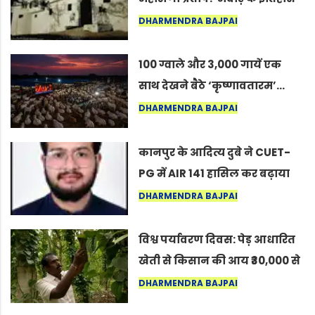
का वह अनकहा अध्याय जो आज भी
DHARMENDRA BAJPAI
कोल्यारी में जीवित है
100 ग्वाले और 3,000 गायें एक
साथ देखने बैठे ‘कृष्णावतारम’…
नागपुर में दिखा ऐसा नज़ारा कि
DHARMENDRA BAJPAI
लोग बोले, “ऐसा तो सिर्फ़ कृष्ण ही
कर सकते हैं”
कानपुर के आदित्य दुबे ने CUET-
PG में AIR 141 हासिल कर बढ़ाया
शहर का मान
DHARMENDRA BAJPAI
विश्व पर्यावरण दिवस: पेड़ आधारित
खेती से किसान की आय ₹30,000 से
बढ़कर ₹3 लाख प्रति एकड़ हुई
DHARMENDRA BAJPAI