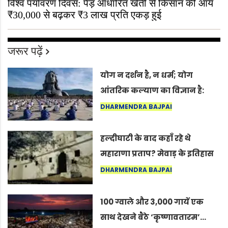
विश्व पर्यावरण दिवस: पेड़ आधारित खेती से किसान की आय
₹30,000 से बढ़कर ₹3 लाख प्रति एकड़ हुई
जरूर पढ़ें
योग न दर्शन है, न धर्म; योग
आंतरिक कल्याण का विज्ञान है:
अंतरराष्ट्रीय योग दिवस 2026 पर
DHARMENDRA BAJPAI
सद्गुर
हल्दीघाटी के बाद कहाँ रहे थे
महाराणा प्रताप? मेवाड़ के इतिहास
का वह अनकहा अध्याय जो आज भी
DHARMENDRA BAJPAI
कोल्यारी में जीवित है
100 ग्वाले और 3,000 गायें एक
साथ देखने बैठे ‘कृष्णावतारम’…