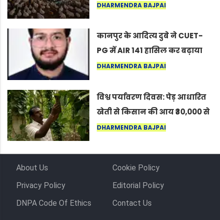
नागपुर में दिखा ऐसा नज़ारा कि
DHARMENDRA BAJPAI
लोग बोले, “ऐसा तो सिर्फ़ कृष्ण ही
कर सकते हैं”
कानपुर के आदित्य दुबे ने CUET-
PG में AIR 141 हासिल कर बढ़ाया
शहर का मान
DHARMENDRA BAJPAI
विश्व पर्यावरण दिवस: पेड़ आधारित
खेती से किसान की आय ₹30,000 से
बढ़कर ₹3 लाख प्रति एकड़ हुई
DHARMENDRA BAJPAI
About Us
Cookie Policy
Privacy Policy
Editorial Policy
DNPA Code Of Ethics
Contact Us