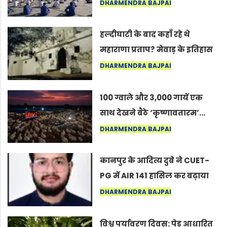
अंतरराष्ट्रीय योग दिवस 2026 पर
DHARMENDRA BAJPAI
सद्गुर
हल्दीघाटी के बाद कहाँ रहे थे
महाराणा प्रताप? मेवाड़ के इतिहास
का वह अनकहा अध्याय जो आज भी
DHARMENDRA BAJPAI
कोल्यारी में जीवित है
100 ग्वाले और 3,000 गायें एक
साथ देखने बैठे ‘कृष्णावतारम’…
नागपुर में दिखा ऐसा नज़ारा कि
DHARMENDRA BAJPAI
लोग बोले, “ऐसा तो सिर्फ़ कृष्ण ही
कर सकते हैं”
कानपुर के आदित्य दुबे ने CUET-
PG में AIR 141 हासिल कर बढ़ाया
शहर का मान
DHARMENDRA BAJPAI
विश्व पर्यावरण दिवस: पेड़ आधारित