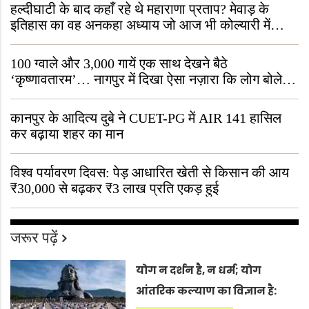
हल्दीघाटी के बाद कहाँ रहे थे महाराणा प्रताप? मेवाड़ के
इतिहास का वह अनकहा अध्याय जो आज भी कोल्यारी में
जीवित है
100 ग्वाले और 3,000 गायें एक साथ देखने बैठे
‘कृष्णावतारम’… नागपुर में दिखा ऐसा नज़ारा कि लोग बोले,
“ऐसा तो सिर्फ़ कृष्ण ही कर सकते हैं”
कानपुर के आदित्य दुबे ने CUET-PG में AIR 141 हासिल
कर बढ़ाया शहर का मान
विश्व पर्यावरण दिवस: पेड़ आधारित खेती से किसान की आय
₹30,000 से बढ़कर ₹3 लाख प्रति एकड़ हुई
जरूर पढ़ें
योग न दर्शन है, न धर्म; योग
आंतरिक कल्याण का विज्ञान है: