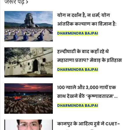
जरूर पढ़ें
योग न दर्शन है, न धर्म; योग
आंतरिक कल्याण का विज्ञान है:
अंतरराष्ट्रीय योग दिवस 2026 पर
DHARMENDRA BAJPAI
सद्गुर
हल्दीघाटी के बाद कहाँ रहे थे
महाराणा प्रताप? मेवाड़ के इतिहास
का वह अनकहा अध्याय जो आज भी
DHARMENDRA BAJPAI
कोल्यारी में जीवित है
100 ग्वाले और 3,000 गायें एक
साथ देखने बैठे ‘कृष्णावतारम’…
नागपुर में दिखा ऐसा नज़ारा कि
DHARMENDRA BAJPAI
लोग बोले, “ऐसा तो सिर्फ़ कृष्ण ही
कर सकते हैं”
कानपुर के आदित्य दुबे ने CUET-