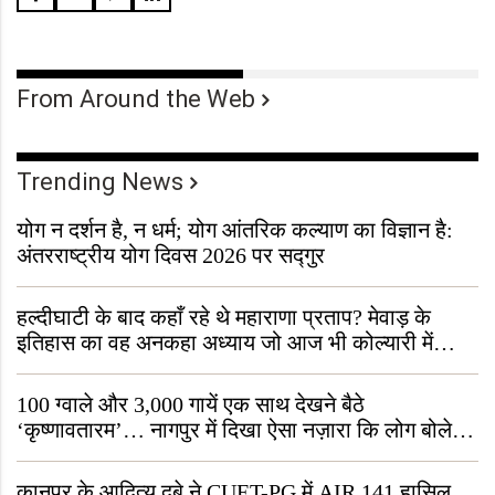
From Around the Web
Trending News
योग न दर्शन है, न धर्म; योग आंतरिक कल्याण का विज्ञान है:
अंतरराष्ट्रीय योग दिवस 2026 पर सद्गुर
हल्दीघाटी के बाद कहाँ रहे थे महाराणा प्रताप? मेवाड़ के
इतिहास का वह अनकहा अध्याय जो आज भी कोल्यारी में
जीवित है
100 ग्वाले और 3,000 गायें एक साथ देखने बैठे
‘कृष्णावतारम’… नागपुर में दिखा ऐसा नज़ारा कि लोग बोले,
“ऐसा तो सिर्फ़ कृष्ण ही कर सकते हैं”
कानपुर के आदित्य दुबे ने CUET-PG में AIR 141 हासिल