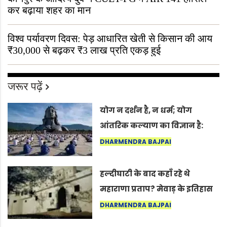
कर बढ़ाया शहर का मान
विश्व पर्यावरण दिवस: पेड़ आधारित खेती से किसान की आय
₹30,000 से बढ़कर ₹3 लाख प्रति एकड़ हुई
जरूर पढ़ें
योग न दर्शन है, न धर्म; योग
आंतरिक कल्याण का विज्ञान है:
अंतरराष्ट्रीय योग दिवस 2026 पर
DHARMENDRA BAJPAI
सद्गुर
हल्दीघाटी के बाद कहाँ रहे थे
महाराणा प्रताप? मेवाड़ के इतिहास
का वह अनकहा अध्याय जो आज भी
DHARMENDRA BAJPAI
कोल्यारी में जीवित है