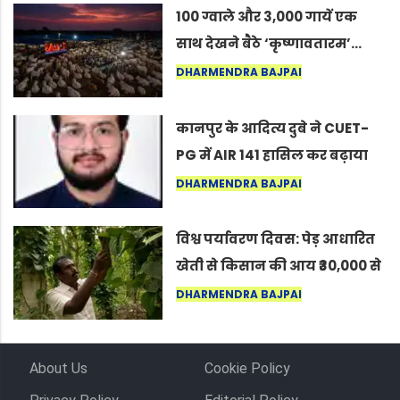
100 ग्वाले और 3,000 गायें एक
साथ देखने बैठे ‘कृष्णावतारम’…
नागपुर में दिखा ऐसा नज़ारा कि
DHARMENDRA BAJPAI
लोग बोले, “ऐसा तो सिर्फ़ कृष्ण ही
कर सकते हैं”
कानपुर के आदित्य दुबे ने CUET-
PG में AIR 141 हासिल कर बढ़ाया
शहर का मान
DHARMENDRA BAJPAI
विश्व पर्यावरण दिवस: पेड़ आधारित
खेती से किसान की आय ₹30,000 से
बढ़कर ₹3 लाख प्रति एकड़ हुई
DHARMENDRA BAJPAI
About Us
Cookie Policy