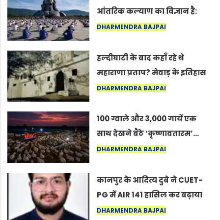
आंतरिक कल्याण का विज्ञान है:
अंतरराष्ट्रीय योग दिवस 2026 पर
DHARMENDRA BAJPAI
सद्गुर
हल्दीघाटी के बाद कहाँ रहे थे
महाराणा प्रताप? मेवाड़ के इतिहास
का वह अनकहा अध्याय जो आज भी
DHARMENDRA BAJPAI
कोल्यारी में जीवित है
100 ग्वाले और 3,000 गायें एक
साथ देखने बैठे ‘कृष्णावतारम’…
नागपुर में दिखा ऐसा नज़ारा कि
DHARMENDRA BAJPAI
लोग बोले, “ऐसा तो सिर्फ़ कृष्ण ही
कर सकते हैं”
कानपुर के आदित्य दुबे ने CUET-
PG में AIR 141 हासिल कर बढ़ाया
शहर का मान
DHARMENDRA BAJPAI