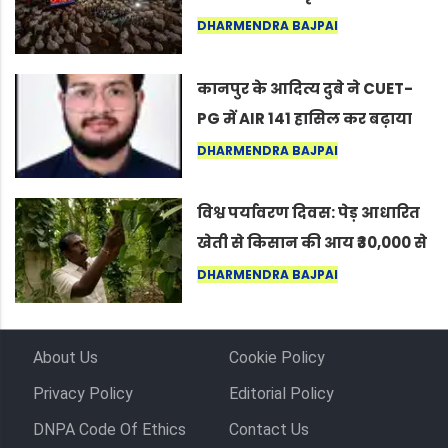
नागपुर में दिखा ऐसा नज़ारा कि
DHARMENDRA BAJPAI
लोग बोले, “ऐसा तो सिर्फ़ कृष्ण ही
कर सकते हैं”
कानपुर के आदित्य दुबे ने CUET-
PG में AIR 141 हासिल कर बढ़ाया
शहर का मान
DHARMENDRA BAJPAI
विश्व पर्यावरण दिवस: पेड़ आधारित
खेती से किसान की आय ₹30,000 से
बढ़कर ₹3 लाख प्रति एकड़ हुई
DHARMENDRA BAJPAI
About Us
Cookie Policy
Privacy Policy
Editorial Policy
DNPA Code Of Ethics
Contact Us