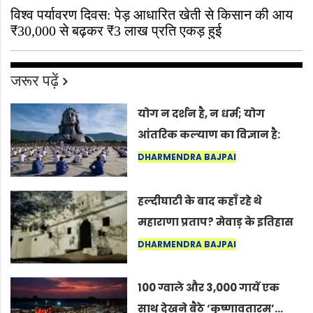
विश्व पर्यावरण दिवस: पेड़ आधारित खेती से किसान की आय
₹30,000 से बढ़कर ₹3 लाख प्रति एकड़ हुई
जरूर पढ़ें
योग न दर्शन है, न धर्म; योग
आंतरिक कल्याण का विज्ञान है:
अंतरराष्ट्रीय योग दिवस 2026 पर
DHARMENDRA BAJPAI
सद्गुर
हल्दीघाटी के बाद कहाँ रहे थे
महाराणा प्रताप? मेवाड़ के इतिहास
का वह अनकहा अध्याय जो आज भी
DHARMENDRA BAJPAI
कोल्यारी में जीवित है
100 ग्वाले और 3,000 गायें एक
साथ देखने बैठे ‘कृष्णावतारम’…