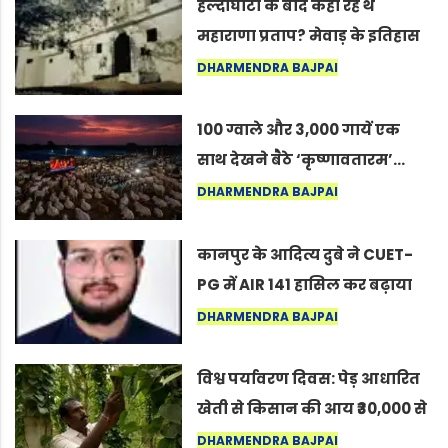
हल्दीघाटी के बाद कहाँ रहे थे
महाराणा प्रताप? मेवाड़ के इतिहास
का वह अनकहा अध्याय जो आज भी
DHARMENDRA BAJPAI
कोल्यारी में जीवित है
100 ग्वाले और 3,000 गायें एक
साथ देखने बैठे ‘कृष्णावतारम’…
नागपुर में दिखा ऐसा नज़ारा कि
DHARMENDRA BAJPAI
लोग बोले, “ऐसा तो सिर्फ़ कृष्ण ही
कर सकते हैं”
कानपुर के आदित्य दुबे ने CUET-
PG में AIR 141 हासिल कर बढ़ाया
शहर का मान
DHARMENDRA BAJPAI
विश्व पर्यावरण दिवस: पेड़ आधारित
खेती से किसान की आय ₹30,000 से
बढ़कर ₹3 लाख प्रति एकड़ हुई
DHARMENDRA BAJPAI