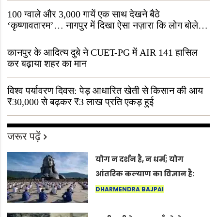
100 ग्वाले और 3,000 गायें एक साथ देखने बैठे
‘कृष्णावतारम’… नागपुर में दिखा ऐसा नज़ारा कि लोग बोले,
“ऐसा तो सिर्फ़ कृष्ण ही कर सकते हैं”
कानपुर के आदित्य दुबे ने CUET-PG में AIR 141 हासिल
कर बढ़ाया शहर का मान
विश्व पर्यावरण दिवस: पेड़ आधारित खेती से किसान की आय
₹30,000 से बढ़कर ₹3 लाख प्रति एकड़ हुई
जरूर पढ़ें
योग न दर्शन है, न धर्म; योग
आंतरिक कल्याण का विज्ञान है:
अंतरराष्ट्रीय योग दिवस 2026 पर
DHARMENDRA BAJPAI
सद्गुर