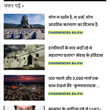
जरूर पढ़ें
योग न दर्शन है, न धर्म; योग
आंतरिक कल्याण का विज्ञान है:
अंतरराष्ट्रीय योग दिवस 2026 पर
DHARMENDRA BAJPAI
सद्गुर
हल्दीघाटी के बाद कहाँ रहे थे
महाराणा प्रताप? मेवाड़ के इतिहास
का वह अनकहा अध्याय जो आज भी
DHARMENDRA BAJPAI
कोल्यारी में जीवित है
100 ग्वाले और 3,000 गायें एक
साथ देखने बैठे ‘कृष्णावतारम’…
नागपुर में दिखा ऐसा नज़ारा कि
DHARMENDRA BAJPAI
लोग बोले, “ऐसा तो सिर्फ़ कृष्ण ही
कर सकते हैं”
कानपुर के आदित्य दुबे ने CUET-