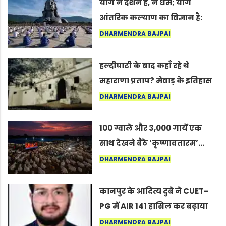
योग न दर्शन है, न धर्म; योग
आंतरिक कल्याण का विज्ञान है:
अंतरराष्ट्रीय योग दिवस 2026 पर
DHARMENDRA BAJPAI
सद्गुर
हल्दीघाटी के बाद कहाँ रहे थे
महाराणा प्रताप? मेवाड़ के इतिहास
का वह अनकहा अध्याय जो आज भी
DHARMENDRA BAJPAI
कोल्यारी में जीवित है
100 ग्वाले और 3,000 गायें एक
साथ देखने बैठे ‘कृष्णावतारम’…
नागपुर में दिखा ऐसा नज़ारा कि
DHARMENDRA BAJPAI
लोग बोले, “ऐसा तो सिर्फ़ कृष्ण ही
कर सकते हैं”
कानपुर के आदित्य दुबे ने CUET-
PG में AIR 141 हासिल कर बढ़ाया
शहर का मान
DHARMENDRA BAJPAI