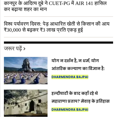
कानपुर के आदित्य दुबे ने CUET-PG में AIR 141 हासिल
कर बढ़ाया शहर का मान
विश्व पर्यावरण दिवस: पेड़ आधारित खेती से किसान की आय
₹30,000 से बढ़कर ₹3 लाख प्रति एकड़ हुई
जरूर पढ़ें
योग न दर्शन है, न धर्म; योग
आंतरिक कल्याण का विज्ञान है:
अंतरराष्ट्रीय योग दिवस 2026 पर
DHARMENDRA BAJPAI
सद्गुर
हल्दीघाटी के बाद कहाँ रहे थे
महाराणा प्रताप? मेवाड़ के इतिहास
का वह अनकहा अध्याय जो आज भी
DHARMENDRA BAJPAI
कोल्यारी में जीवित है