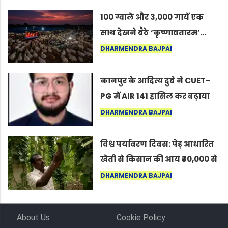
100 ग्वाले और 3,000 गायें एक
साथ देखने बैठे ‘कृष्णावतारम’…
नागपुर में दिखा ऐसा नज़ारा कि
DHARMENDRA BAJPAI
लोग बोले, “ऐसा तो सिर्फ़ कृष्ण ही
कर सकते हैं”
कानपुर के आदित्य दुबे ने CUET-
PG में AIR 141 हासिल कर बढ़ाया
शहर का मान
DHARMENDRA BAJPAI
विश्व पर्यावरण दिवस: पेड़ आधारित
खेती से किसान की आय ₹30,000 से
बढ़कर ₹3 लाख प्रति एकड़ हुई
DHARMENDRA BAJPAI
About Us
Cookie Policy