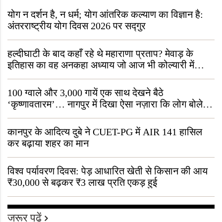
योग न दर्शन है, न धर्म; योग आंतरिक कल्याण का विज्ञान है:
अंतरराष्ट्रीय योग दिवस 2026 पर सद्गुर
हल्दीघाटी के बाद कहाँ रहे थे महाराणा प्रताप? मेवाड़ के
इतिहास का वह अनकहा अध्याय जो आज भी कोल्यारी में
जीवित है
100 ग्वाले और 3,000 गायें एक साथ देखने बैठे
‘कृष्णावतारम’… नागपुर में दिखा ऐसा नज़ारा कि लोग बोले,
“ऐसा तो सिर्फ़ कृष्ण ही कर सकते हैं”
कानपुर के आदित्य दुबे ने CUET-PG में AIR 141 हासिल
कर बढ़ाया शहर का मान
विश्व पर्यावरण दिवस: पेड़ आधारित खेती से किसान की आय
₹30,000 से बढ़कर ₹3 लाख प्रति एकड़ हुई
जरूर पढ़ें