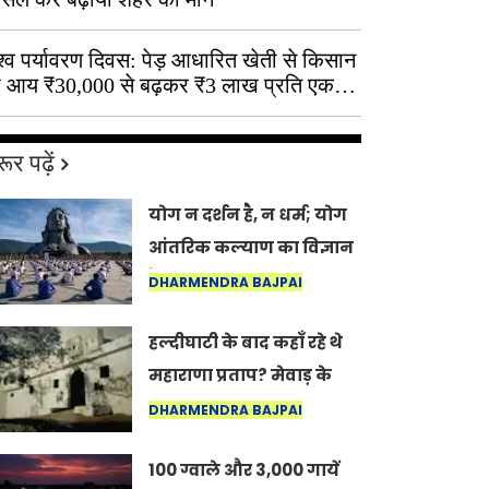
श्व पर्यावरण दिवस: पेड़ आधारित खेती से किसान
 आय ₹30,000 से बढ़कर ₹3 लाख प्रति एकड़
ूर पढ़ें
योग न दर्शन है, न धर्म; योग
आंतरिक कल्याण का विज्ञान
है: अंतरराष्ट्रीय योग दिवस
DHARMENDRA BAJPAI
2026 पर सद्गुर
हल्दीघाटी के बाद कहाँ रहे थे
महाराणा प्रताप? मेवाड़ के
इतिहास का वह अनकहा
DHARMENDRA BAJPAI
अध्याय जो आज भी कोल्यारी
100 ग्वाले और 3,000 गायें
में जीवित है