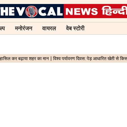
ल्प
मनोरंजन
वायरल
वेब स्टोरी