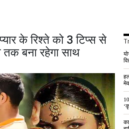
ार के रिश्ते को 3 टिप्स से
T
्म तक बना रहेगा साथ
यो
वि
हल
मे
भी
10
‘क
लो
का
हा