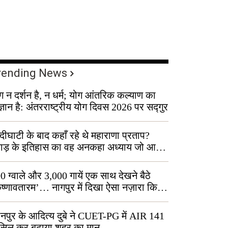
rending News
ग न दर्शन है, न धर्म; योग आंतरिक कल्याण का
ज्ञान है: अंतरराष्ट्रीय योग दिवस 2026 पर सद्गुर
्दीघाटी के बाद कहाँ रहे थे महाराणा प्रताप?
वाड़ के इतिहास का वह अनकहा अध्याय जो आज
 कोल्यारी में जीवित है
0 ग्वाले और 3,000 गायें एक साथ देखने बैठे
ृष्णावतारम’… नागपुर में दिखा ऐसा नज़ारा कि
ग बोले, “ऐसा तो सिर्फ़ कृष्ण ही कर सकते हैं”
नपुर के आदित्य दुबे ने CUET-PG में AIR 141
सिल कर बढ़ाया शहर का मान