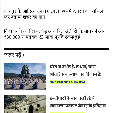
“ऐसा तो सिर्फ़ कृष्ण ही कर सकते हैं”
कानपुर के आदित्य दुबे ने CUET-PG में AIR 141 हासिल
कर बढ़ाया शहर का मान
विश्व पर्यावरण दिवस: पेड़ आधारित खेती से किसान की आय
₹30,000 से बढ़कर ₹3 लाख प्रति एकड़ हुई
जरूर पढ़ें
योग न दर्शन है, न धर्म; योग
आंतरिक कल्याण का विज्ञान है:
अंतरराष्ट्रीय योग दिवस 2026 पर
DHARMENDRA BAJPAI
सद्गुर
हल्दीघाटी के बाद कहाँ रहे थे
महाराणा प्रताप? मेवाड़ के इतिहास