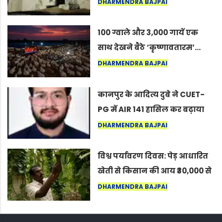
का वह अनकहा अध्याय जो आज भी
DHARMENDRA BAJPAI
कोल्यारी में जीवित है
100 ग्वाले और 3,000 गायें एक
साथ देखने बैठे ‘कृष्णावतारम’…
नागपुर में दिखा ऐसा नज़ारा कि
DHARMENDRA BAJPAI
लोग बोले, “ऐसा तो सिर्फ़ कृष्ण ही
कर सकते हैं”
कानपुर के आदित्य दुबे ने CUET-
PG में AIR 141 हासिल कर बढ़ाया
शहर का मान
DHARMENDRA BAJPAI
विश्व पर्यावरण दिवस: पेड़ आधारित
खेती से किसान की आय ₹30,000 से
बढ़कर ₹3 लाख प्रति एकड़ हुई
DHARMENDRA BAJPAI