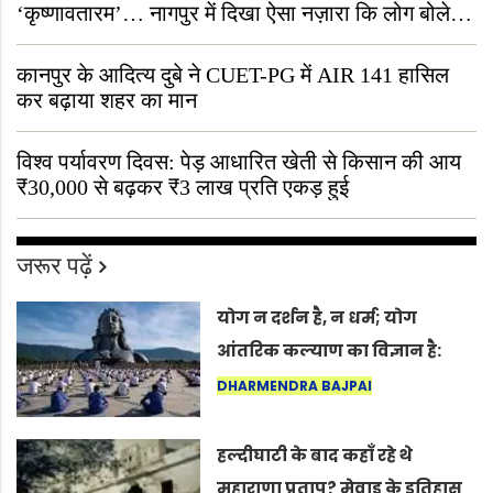
‘कृष्णावतारम’… नागपुर में दिखा ऐसा नज़ारा कि लोग बोले,
“ऐसा तो सिर्फ़ कृष्ण ही कर सकते हैं”
कानपुर के आदित्य दुबे ने CUET-PG में AIR 141 हासिल
कर बढ़ाया शहर का मान
विश्व पर्यावरण दिवस: पेड़ आधारित खेती से किसान की आय
₹30,000 से बढ़कर ₹3 लाख प्रति एकड़ हुई
जरूर पढ़ें
योग न दर्शन है, न धर्म; योग
आंतरिक कल्याण का विज्ञान है:
अंतरराष्ट्रीय योग दिवस 2026 पर
DHARMENDRA BAJPAI
सद्गुर
हल्दीघाटी के बाद कहाँ रहे थे
महाराणा प्रताप? मेवाड़ के इतिहास