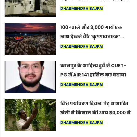
का वह अनकहा अध्याय जो आज भी
DHARMENDRA BAJPAI
कोल्यारी में जीवित है
100 ग्वाले और 3,000 गायें एक
साथ देखने बैठे ‘कृष्णावतारम’…
नागपुर में दिखा ऐसा नज़ारा कि
DHARMENDRA BAJPAI
लोग बोले, “ऐसा तो सिर्फ़ कृष्ण ही
कर सकते हैं”
कानपुर के आदित्य दुबे ने CUET-
PG में AIR 141 हासिल कर बढ़ाया
शहर का मान
DHARMENDRA BAJPAI
विश्व पर्यावरण दिवस: पेड़ आधारित
खेती से किसान की आय ₹30,000 से
बढ़कर ₹3 लाख प्रति एकड़ हुई
DHARMENDRA BAJPAI