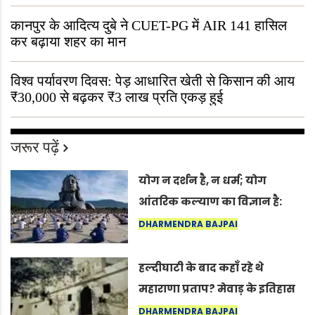
“ऐसा तो सिर्फ़ कृष्ण ही कर सकते हैं”
कानपुर के आदित्य दुबे ने CUET-PG में AIR 141 हासिल
कर बढ़ाया शहर का मान
विश्व पर्यावरण दिवस: पेड़ आधारित खेती से किसान की आय
₹30,000 से बढ़कर ₹3 लाख प्रति एकड़ हुई
जरूर पढ़ें
योग न दर्शन है, न धर्म; योग
आंतरिक कल्याण का विज्ञान है:
अंतरराष्ट्रीय योग दिवस 2026 पर
DHARMENDRA BAJPAI
सद्गुर
हल्दीघाटी के बाद कहाँ रहे थे
महाराणा प्रताप? मेवाड़ के इतिहास
का वह अनकहा अध्याय जो आज भी
DHARMENDRA BAJPAI