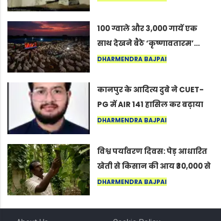
कोल्यारी में जीवित है
100 ग्वाले और 3,000 गायें एक
साथ देखने बैठे ‘कृष्णावतारम’…
नागपुर में दिखा ऐसा नज़ारा कि
DHARMENDRA BAJPAI
लोग बोले, “ऐसा तो सिर्फ़ कृष्ण ही
कर सकते हैं”
कानपुर के आदित्य दुबे ने CUET-
PG में AIR 141 हासिल कर बढ़ाया
शहर का मान
DHARMENDRA BAJPAI
विश्व पर्यावरण दिवस: पेड़ आधारित
खेती से किसान की आय ₹30,000 से
बढ़कर ₹3 लाख प्रति एकड़ हुई
DHARMENDRA BAJPAI