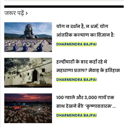
जरूर पढ़ें
योग न दर्शन है, न धर्म; योग
आंतरिक कल्याण का विज्ञान है:
अंतरराष्ट्रीय योग दिवस 2026 पर
DHARMENDRA BAJPAI
सद्गुर
हल्दीघाटी के बाद कहाँ रहे थे
महाराणा प्रताप? मेवाड़ के इतिहास
का वह अनकहा अध्याय जो आज भी
DHARMENDRA BAJPAI
कोल्यारी में जीवित है
100 ग्वाले और 3,000 गायें एक
साथ देखने बैठे ‘कृष्णावतारम’…
नागपुर में दिखा ऐसा नज़ारा कि
DHARMENDRA BAJPAI
लोग बोले, “ऐसा तो सिर्फ़ कृष्ण ही