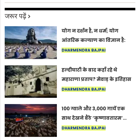
जरूर पढ़ें
योग न दर्शन है, न धर्म; योग
आंतरिक कल्याण का विज्ञान है:
अंतरराष्ट्रीय योग दिवस 2026 पर
DHARMENDRA BAJPAI
सद्गुर
हल्दीघाटी के बाद कहाँ रहे थे
महाराणा प्रताप? मेवाड़ के इतिहास
का वह अनकहा अध्याय जो आज भी
DHARMENDRA BAJPAI
कोल्यारी में जीवित है
100 ग्वाले और 3,000 गायें एक
साथ देखने बैठे ‘कृष्णावतारम’…
नागपुर में दिखा ऐसा नज़ारा कि
DHARMENDRA BAJPAI
लोग बोले, “ऐसा तो सिर्फ़ कृष्ण ही