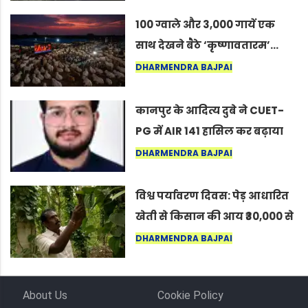
कोल्यारी में जीवित है
100 ग्वाले और 3,000 गायें एक
साथ देखने बैठे ‘कृष्णावतारम’…
नागपुर में दिखा ऐसा नज़ारा कि
DHARMENDRA BAJPAI
लोग बोले, “ऐसा तो सिर्फ़ कृष्ण ही
कर सकते हैं”
कानपुर के आदित्य दुबे ने CUET-
PG में AIR 141 हासिल कर बढ़ाया
शहर का मान
DHARMENDRA BAJPAI
विश्व पर्यावरण दिवस: पेड़ आधारित
खेती से किसान की आय ₹30,000 से
बढ़कर ₹3 लाख प्रति एकड़ हुई
DHARMENDRA BAJPAI
About Us
Cookie Policy