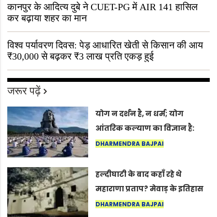
कानपुर के आदित्य दुबे ने CUET-PG में AIR 141 हासिल
कर बढ़ाया शहर का मान
विश्व पर्यावरण दिवस: पेड़ आधारित खेती से किसान की आय
₹30,000 से बढ़कर ₹3 लाख प्रति एकड़ हुई
जरूर पढ़ें
योग न दर्शन है, न धर्म; योग
आंतरिक कल्याण का विज्ञान है:
अंतरराष्ट्रीय योग दिवस 2026 पर
DHARMENDRA BAJPAI
सद्गुर
हल्दीघाटी के बाद कहाँ रहे थे
महाराणा प्रताप? मेवाड़ के इतिहास
का वह अनकहा अध्याय जो आज भी
DHARMENDRA BAJPAI