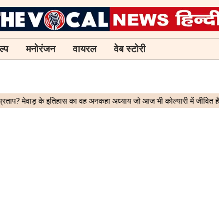
ल्प
मनोरंजन
वायरल
वेब स्टोरी