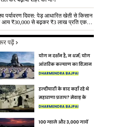
श्व पर्यावरण दिवस: पेड़ आधारित खेती से किसान
 आय ₹30,000 से बढ़कर ₹3 लाख प्रति एकड़
ूर पढ़ें
योग न दर्शन है, न धर्म; योग
आंतरिक कल्याण का विज्ञान
है: अंतरराष्ट्रीय योग दिवस
DHARMENDRA BAJPAI
2026 पर सद्गुर
हल्दीघाटी के बाद कहाँ रहे थे
महाराणा प्रताप? मेवाड़ के
इतिहास का वह अनकहा
DHARMENDRA BAJPAI
अध्याय जो आज भी कोल्यारी
100 ग्वाले और 3,000 गायें
में जीवित है