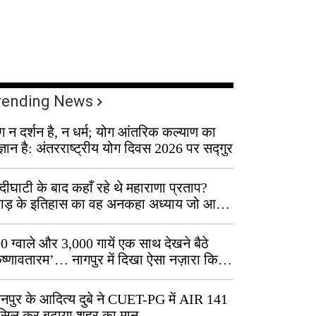
rending News
ग न दर्शन है, न धर्म; योग आंतरिक कल्याण का
ज्ञान है: अंतरराष्ट्रीय योग दिवस 2026 पर सद्गुर
्दीघाटी के बाद कहाँ रहे थे महाराणा प्रताप?
वाड़ के इतिहास का वह अनकहा अध्याय जो आज
 कोल्यारी में जीवित है
0 ग्वाले और 3,000 गायें एक साथ देखने बैठे
ृष्णावतारम’… नागपुर में दिखा ऐसा नज़ारा कि
ग बोले, “ऐसा तो सिर्फ़ कृष्ण ही कर सकते हैं”
नपुर के आदित्य दुबे ने CUET-PG में AIR 141
सिल कर बढ़ाया शहर का मान