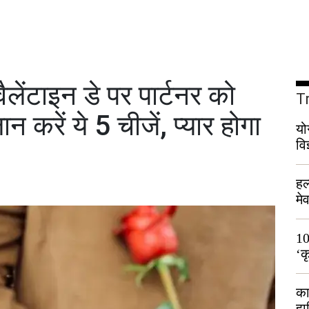
ेंटाइन डे पर पार्टनर को
T
न करें ये 5 चीजें, प्यार होगा
यो
वि
हल
मे
भी
10
‘क
लो
का
हा