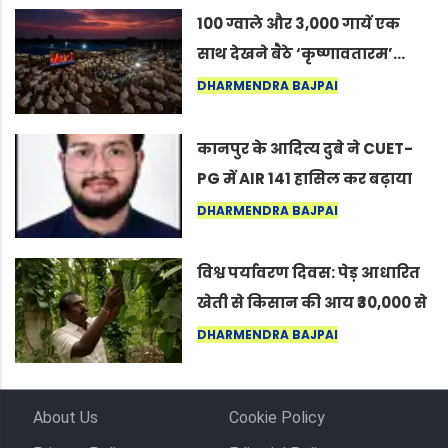
100 ग्वाले और 3,000 गायें एक
साथ देखने बैठे ‘कृष्णावतारम’…
नागपुर में दिखा ऐसा नज़ारा कि
DHARMENDRA BAJPAI
लोग बोले, “ऐसा तो सिर्फ़ कृष्ण ही
कर सकते हैं”
कानपुर के आदित्य दुबे ने CUET-
PG में AIR 141 हासिल कर बढ़ाया
शहर का मान
DHARMENDRA BAJPAI
विश्व पर्यावरण दिवस: पेड़ आधारित
खेती से किसान की आय ₹30,000 से
बढ़कर ₹3 लाख प्रति एकड़ हुई
DHARMENDRA BAJPAI
About Us
Cookie Policy