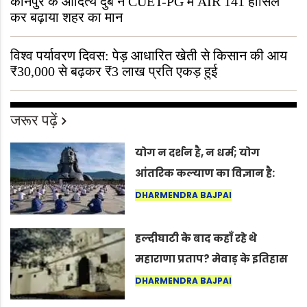
कानपुर के आदित्य दुबे ने CUET-PG में AIR 141 हासिल
कर बढ़ाया शहर का मान
विश्व पर्यावरण दिवस: पेड़ आधारित खेती से किसान की आय
₹30,000 से बढ़कर ₹3 लाख प्रति एकड़ हुई
जरूर पढ़ें
योग न दर्शन है, न धर्म; योग
आंतरिक कल्याण का विज्ञान है:
अंतरराष्ट्रीय योग दिवस 2026 पर
DHARMENDRA BAJPAI
सद्गुर
हल्दीघाटी के बाद कहाँ रहे थे
महाराणा प्रताप? मेवाड़ के इतिहास
का वह अनकहा अध्याय जो आज भी
DHARMENDRA BAJPAI
कोल्यारी में जीवित है