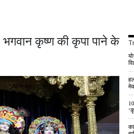
 भगवान कृष्ण की कृपा पाने के
T
यो
वि
हल
मे
भी
10
‘क
लो
का
हा