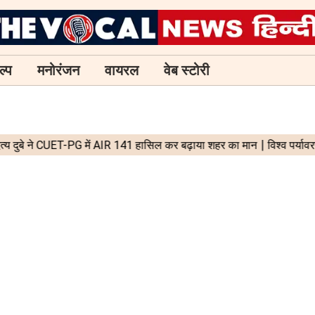
ल्प
मनोरंजन
वायरल
वेब स्टोरी