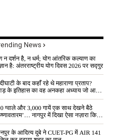
rending News
ग न दर्शन है, न धर्म; योग आंतरिक कल्याण का
ज्ञान है: अंतरराष्ट्रीय योग दिवस 2026 पर सद्गुर
्दीघाटी के बाद कहाँ रहे थे महाराणा प्रताप?
वाड़ के इतिहास का वह अनकहा अध्याय जो आज
 कोल्यारी में जीवित है
0 ग्वाले और 3,000 गायें एक साथ देखने बैठे
ृष्णावतारम’… नागपुर में दिखा ऐसा नज़ारा कि
ग बोले, “ऐसा तो सिर्फ़ कृष्ण ही कर सकते हैं”
नपुर के आदित्य दुबे ने CUET-PG में AIR 141
सिल कर बढ़ाया शहर का मान