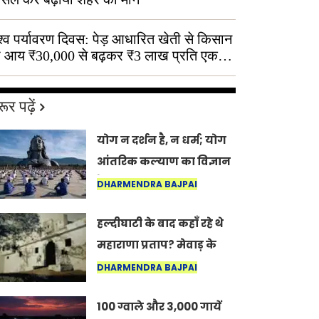
श्व पर्यावरण दिवस: पेड़ आधारित खेती से किसान
 आय ₹30,000 से बढ़कर ₹3 लाख प्रति एकड़
ूर पढ़ें
योग न दर्शन है, न धर्म; योग
आंतरिक कल्याण का विज्ञान
है: अंतरराष्ट्रीय योग दिवस
DHARMENDRA BAJPAI
2026 पर सद्गुर
हल्दीघाटी के बाद कहाँ रहे थे
महाराणा प्रताप? मेवाड़ के
इतिहास का वह अनकहा
DHARMENDRA BAJPAI
अध्याय जो आज भी कोल्यारी
100 ग्वाले और 3,000 गायें
में जीवित है